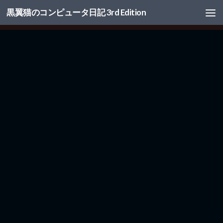
黒翼猫のコンピュータ日記 3rd Edition
コンテンツへスキップ