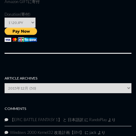
Amazon GIFT
に寄付
Donation(寄付)
ARTICLE ARCHIVES
Article
Archives
COMMENTS
【EPIC BATTLE FANTASY 1】 と 日本語訳
に
RandoPlay
より
Windows 2000 Kernel32 改造計画【BM】
に
jack
より