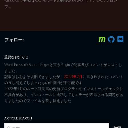
windowsで有効なCOMポートの確認の方法として、DOSプロン
プ...
フォロー:
重要なお知らせ
Word Press の Search Regexと言うPluginで記事及びコメントがロストし
ました。
記事はおおよそ復旧できましたが、
2023年7月
に書き込まれたコメント
のうち消えてしまったものの復旧が不可能です
2023年5月のルート証明書の更新プログラムのインストールチェックに
不具合があり、インストールに成功してもエラーが表示される問題があ
りましたのでファイルを差し替えました
ARTICLE SEARCH
検