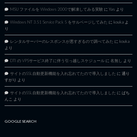
MSU ファイルを Windows 2000で解凍してみる実験
に
Yas
より
Windows NT 3.51 Service Pack 5 をサルベージしてみた
に
kouka
よ
り
レンタルサーバーのレスポンスが悪すぎるので調べてみた
に
kouka
より
DTI の VPSサービス終了に伴う引っ越しスケジュール
に
名無し
より
サイトのSSL自動更新機能を入れ忘れてたので導入しました
に
通り
すがり
より
サイトのSSL自動更新機能を入れ忘れてたので導入しました
に
ぱち
んこ
より
GOOGLE SEARCH