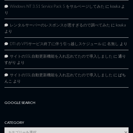
Windows NT 3.51 Service Pack 5 をサルベージしてみた
に
kouka
よ
り
レンタルサーバーのレスポンスが悪すぎるので調べてみた
に
kouka
より
DTI の VPSサービス終了に伴う引っ越しスケジュール
に
名無し
より
サイトのSSL自動更新機能を入れ忘れてたので導入しました
に
通り
すがり
より
サイトのSSL自動更新機能を入れ忘れてたので導入しました
に
ぱち
んこ
より
GOOGLE SEARCH
CATEGORY
category