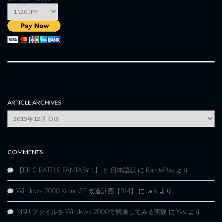
ARTICLE ARCHIVES
Article
Archives
COMMENTS
【EPIC BATTLE FANTASY 1】 と 日本語訳
に
RandoPlay
より
Windows 2000 Kernel32 改造計画【BM】
に
jack
より
MSU ファイルを Windows 2000で解凍してみる実験
に
Yas
より