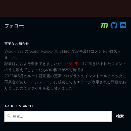
フォロー:
重要なお知らせ
Word Press の Search Regexと言うPluginで記事及びコメントがロストし
ました。
記事はおおよそ復旧できましたが、
2023年7月
に書き込まれたコメント
のうち消えてしまったものの復旧が不可能です
2023年5月のルート証明書の更新プログラムのインストールチェックに
不具合があり、インストールに成功してもエラーが表示される問題があ
りましたのでファイルを差し替えました
ARTICLE SEARCH
検
索: