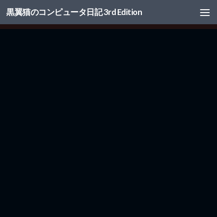
黒翼猫のコンピュータ日記 3rd Edition
コンテンツへスキップ