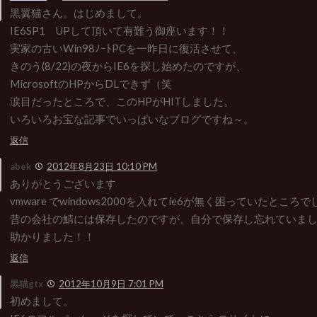
黒翼猫さん。はじめまして。
IE6SP1 UPして頂いて有難う御座います！！
実家の古いWin98ﾉｰﾄPCを一昨日に復活させて、
きのう(8/22)の夜からIE6を探し始めたのですが、
MicrosoftのHPからDLできず（笑
涙目だったところで、このHPがHITしました。
いろいろお宝な記事でいっぱいなブログですね～。
返信
abek
2012年8月23日 10:10 PM
ありがとうございます
vmware でwindows2000を入れてie6が無く困っていたところで
昔の会社の鯖には保存したのですが、自分で保存し忘れていま
助かりました！！
返信
黒猫gtx
2012年10月9日 7:01 PM
初めまして。