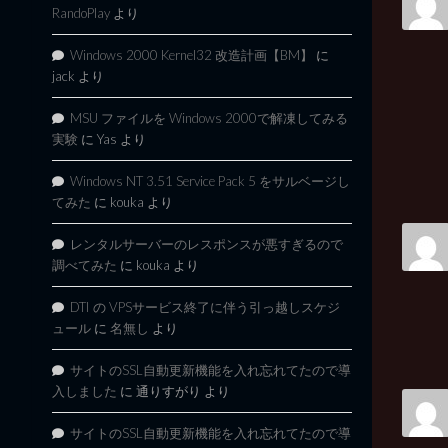
RandoPlay
より
Windows 2000 Kernel32 改造計画【BM】
に
jack
より
MSU ファイルを Windows 2000で解凍してみる
実験
に
Yas
より
Windows NT 3.51 Service Pack 5 をサルベージし
てみた
に
kouka
より
レンタルサーバーのレスポンスが悪すぎるので
調べてみた
に
kouka
より
DTI の VPSサービス終了に伴う引っ越しスケジ
ュール
に
名無し
より
サイトのSSL自動更新機能を入れ忘れてたので導
入しました
に
通りすがり
より
サイトのSSL自動更新機能を入れ忘れてたので導