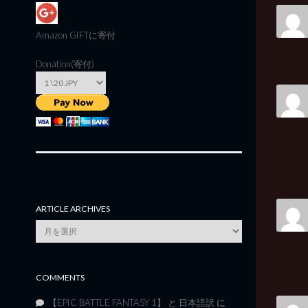
Amazon GIFT
に寄付
Donation(寄付)
ARTICLE ARCHIVES
Article
Archives
COMMENTS
【EPIC BATTLE FANTASY 1】 と 日本語訳
に