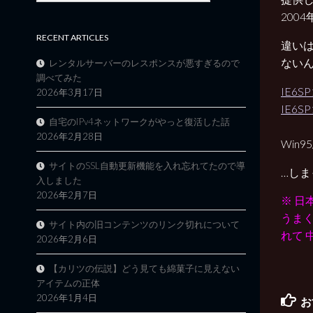
200
RECENT ARTICLES
違い
ない
レンタルサーバーのレスポンスが悪すぎるので
調べてみた
IE6S
2026年3月17日
IE6SP1
自宅のIPv4ネットワークがやっと復活した話
2026年2月28日
Win9
サイトのSSL自動更新機能を入れ忘れてたので導
…しま
入しました
2026年2月7日
※ 
うまく
サイト内の旧コンテンツのリンク切れについて
れて 
2026年2月6日
【カリツの伝説】どう見ても綿菓子に見えない
アイテムの正体
2026年1月4日
お