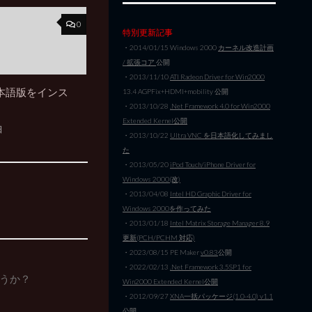
0
特別更新記事
・2014/01/15 Windows 2000
カーネル改造計画
/ 拡張コア
公開
・2013/11/10
ATI Radeon Driver for Win2000
s 日本語版をインス
13.4 AGPFix+HDMI+mobility 公開
・2013/10/28
.Net Framework 4.0 for Win2000
Extended Kernel公開
日
・2013/10/22
Ultra VNC を日本語化してみまし
た
・2013/05/20
iPod Touch/iPhone Driver for
Windows 2000(改)
・2013/04/08
Intel HD Graphic Driver for
Windows 2000を作ってみた
・2013/01/18
Intel Matrix Storage Manager 8.9
更新(PCH/PCHM 対応)
・2023/08/15 PE Maker
v0.83
公開
・2022/02/13
.Net Framework 3.5SP1 for
ょうか？
Win2000 Extended Kernel公開
・2012/09/27
XNA一括パッケージ(1.0-4.0) v1.1
公開