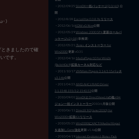
・2012/09/25
SlimDX一括パッケージ(2.0/4.0)
公
開
・2012/8/28
Ese Lolifox 0.3.8.9a リリース
ω･）
・2012/06/16
KDW v0.96m
公開
・2012/05/29
Windows 2000 SP4 更新ロールパ
ッケージv2(r18)
(非推奨)
・2012/05/21
iTunes インストーラー for
げときましたので確
Win2000
更新 v0.31
ないです。
・2012/04/16
MediaPlayer10 for Win2k
(Build4069)拡張カーネル対応など
・2011/10/17
VMWare Playere 3.14/3.15パッチ
v3.14b
公開
・2011/04/23
AMD AHCI/RAID Driver
3.1.1548.155/3.2.1540.53
公開
・2010/09/01
SlimDXとDirectShowLibの複バー
ジョン一括インストーラー
2010/6月版公開
・2010/06/11
DirectX 9.0(June/2010) for
Win2000+拡張Kitリリース
・2010/05/25
Win2000にXACT/XAudio/XInput
を追加しGame強化
更新 v1.4a公開
・2010/04/19
Internet Explorer 6 Bonus Pack