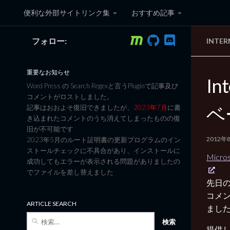
便利な外部サイトリンク集
おすすめ記事
コンテンツへスキップ
フォロー:
INTER
黒翼猫のコンピュータ日記 3
重要なお知らせ
In
Word Press の Search Regexと言うPluginで記事及び
コメントがロストしました。
ベ
記事はおおよそ復旧できましたが、
2023年7月
に書
き込まれたコメントのうち消えてしまったものの復
旧が不可能です
2012年
2023年5月のルート証明書の更新プログラムのイン
ストールチェックに不具合があり、インストールに
Micr
成功してもエラーが表示される問題がありましたの
でファイルを差し替えました
先日の
コメ
ARTICLE SEARCH
まし
検
索:
提供し