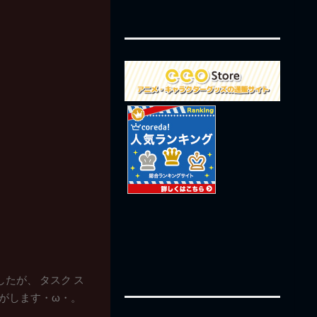
したが、 タスク ス
い気がします・ω・。