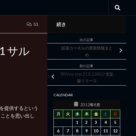
続き
51
次の記事
ck 1 サル
拡張カーネルの更新情報まと
め
前の記事
SRWare Iron 21.0.1200.0 安定
版リリース
CALENDAR
2012年8月
6を提供するという
月
火
水
木
金
土
日
たことを思い出し
1
2
3
4
5
6
7
8
9
10
11
12