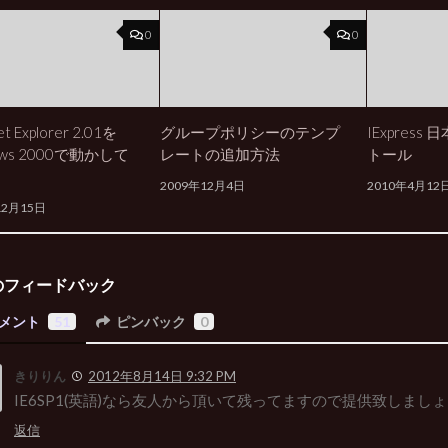
0
0
et Explorer 2.01を
グループポリシーのテンプ
IExpres
ows 2000で動かして
レートの追加方法
トール
2009年12月4日
2010年4月12
12月15日
のフィードバック
メント
51
ピンバック
0
きりりん
2012年8月14日 9:32 PM
IE6SP1(英語)なら友人から頂いて残ってますので提供致しまし
返信