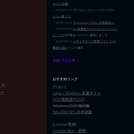
Build 6公開
・2010/03/16 ATI Radeon Driver for Win2000
Legacy版 10.2
・2009/11/02
Dependency Walker 日本語化v2
・2009/09/14
IE6高速化とWindows Script Host
5.7 / 5.8
の中身をMS09-045適用しました
・2009/09/13
メディアタイプ変更ソフト(EISA
構成を読む)
リンク修正
実験/予定記事
おすすめリンク
した
[Project]
した
Legacy Windows 支援サイト
W2K実験室(KDW)
Windows2000掲示板
Win2000SP5 日本語版
[Livedoor専用]
Livedoor Blog 管理