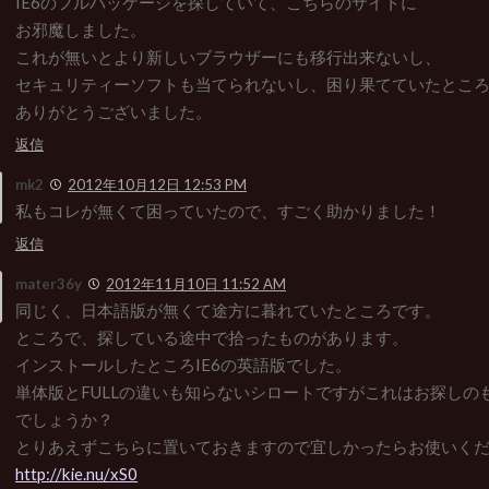
IE6のフルパッケージを探していて、こちらのサイトに
お邪魔しました。
これが無いとより新しいブラウザーにも移行出来ないし、
セキュリティーソフトも当てられないし、困り果てていたとこ
ありがとうございました。
返信
mk2
2012年10月12日 12:53 PM
私もコレが無くて困っていたので、すごく助かりました！
返信
mater36y
2012年11月10日 11:52 AM
同じく、日本語版が無くて途方に暮れていたところです。
ところで、探している途中で拾ったものがあります。
インストールしたところIE6の英語版でした。
単体版とFULLの違いも知らないシロートですがこれはお探しの
でしょうか？
とりあえずこちらに置いておきますので宜しかったらお使いく
http://kie.nu/xS0