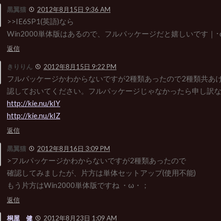
黒翼猫
2012年8月15日 9:36 AM
>>IE6SP1(英語)なら
Win2000単体版はあるので、フルパッケージだと嬉しいです｜･
返信
きりりん
2012年8月15日 9:22 PM
フルパッケージかわからないですが2種類あったので2種類共あ
認しておいてください。フルパッケージじゃなかったら申し訳
http://kie.nu/kIY
http://kie.nu/kIZ
返信
黒翼猫
2012年8月16日 3:09 PM
>フルパッケージかわからないですが2種類あったので
確認してみましたが、片方は単体セットアップ(使用不能)
もう片方はWin2000単体版ですね ・ω・；
返信
桐屋 健
2012年8月23日 1:09 AM