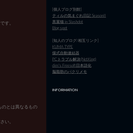
[個人ブログ別館]
ティルの気まぐれ日記 SeasonII
黒翼猫 in Slashdot
ろです。
Blog spot
[知人のブログ/相互リンク]
KUMA TYPE
煤式自動連結器
PCトラブル解決(NetKing)
dim's Freesoft日本語化
脳脂肪のパクリメモ
INFORMATION
ものとは異なるもの
ださい。