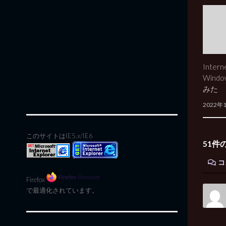
Intern
Wind
みた
2022年
このサイトはIE5.x/IE6
51件
コ
Firefox
で最適化されています。