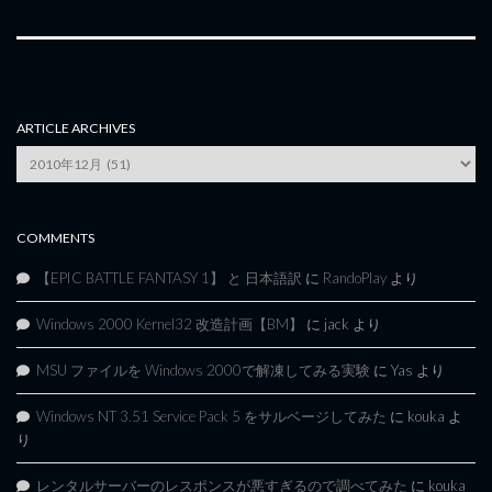
ARTICLE ARCHIVES
Article
Archives
COMMENTS
【EPIC BATTLE FANTASY 1】 と 日本語訳
に
RandoPlay
より
Windows 2000 Kernel32 改造計画【BM】
に
jack
より
MSU ファイルを Windows 2000で解凍してみる実験
に
Yas
より
Windows NT 3.51 Service Pack 5 をサルベージしてみた
に
kouka
よ
り
レンタルサーバーのレスポンスが悪すぎるので調べてみた
に
kouka