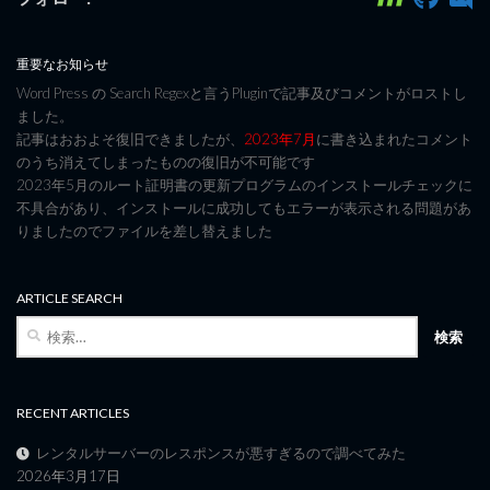
重要なお知らせ
Word Press の Search Regexと言うPluginで記事及びコメントがロストし
ました。
記事はおおよそ復旧できましたが、
2023年7月
に書き込まれたコメント
のうち消えてしまったものの復旧が不可能です
2023年5月のルート証明書の更新プログラムのインストールチェックに
不具合があり、インストールに成功してもエラーが表示される問題があ
りましたのでファイルを差し替えました
ARTICLE SEARCH
検
索:
RECENT ARTICLES
レンタルサーバーのレスポンスが悪すぎるので調べてみた
2026年3月17日