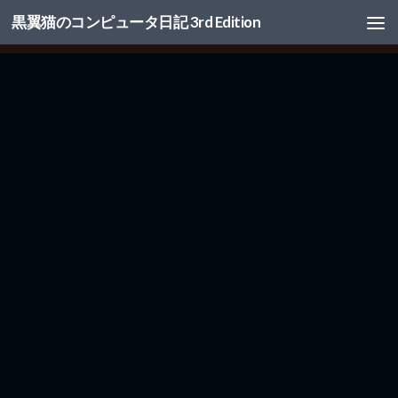
黒翼猫のコンピュータ日記 3rd Edition
コンテンツへスキップ