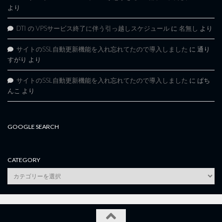
より
DTI の VPSサービス終了に伴う引っ越しスケジュール
に
名無し
より
サイトのSSL自動更新機能を入れ忘れてたので導入しました
に
通り
すがり
より
サイトのSSL自動更新機能を入れ忘れてたので導入しました
に
ぱち
んこ
より
GOOGLE SEARCH
CATEGORY
category