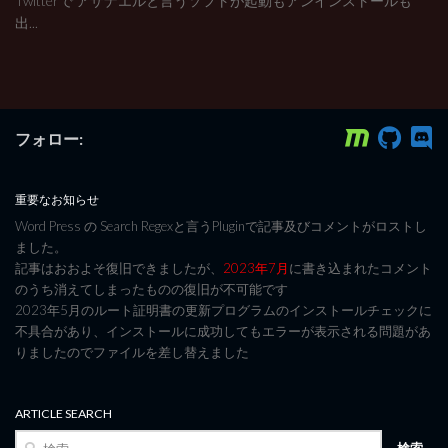
Twitterで アザナエルと言うソフトが起動もアンインストールも
出...
フォロー:
重要なお知らせ
Word Press の Search Regexと言うPluginで記事及びコメントがロストし
ました。
記事はおおよそ復旧できましたが、
2023年7月
に書き込まれたコメント
のうち消えてしまったものの復旧が不可能です
2023年5月のルート証明書の更新プログラムのインストールチェックに
不具合があり、インストールに成功してもエラーが表示される問題があ
りましたのでファイルを差し替えました
ARTICLE SEARCH
検