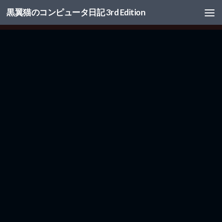
黒翼猫のコンピュータ日記 3rd Edition
コンテンツへスキップ