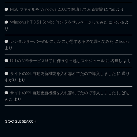
MSU ファイルを Windows 2000で解凍してみる実験
に
Yas
より
Windows NT 3.51 Service Pack 5 をサルベージしてみた
に
kouka
よ
り
レンタルサーバーのレスポンスが悪すぎるので調べてみた
に
kouka
より
DTI の VPSサービス終了に伴う引っ越しスケジュール
に
名無し
より
サイトのSSL自動更新機能を入れ忘れてたので導入しました
に
通り
すがり
より
サイトのSSL自動更新機能を入れ忘れてたので導入しました
に
ぱち
んこ
より
GOOGLE SEARCH