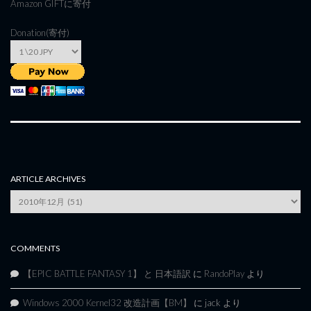
Amazon GIFT
に寄付
Donation(寄付)
ARTICLE ARCHIVES
Article
Archives
COMMENTS
【EPIC BATTLE FANTASY 1】 と 日本語訳
に
RandoPlay
より
Windows 2000 Kernel32 改造計画【BM】
に
jack
より