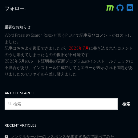
フォロー:
重要なお知らせ
Word Press の Search Regexと言うPluginで記事及びコメントがロストし
ました。
記事はおおよそ復旧できましたが、
2023年7月
に書き込まれたコメント
のうち消えてしまったものの復旧が不可能です
2023年5月のルート証明書の更新プログラムのインストールチェックに
不具合があり、インストールに成功してもエラーが表示される問題があ
りましたのでファイルを差し替えました
ARTICLE SEARCH
検
索:
RECENT ARTICLES
レンタルサーバーのレスポンスが悪すぎるので調べてみた