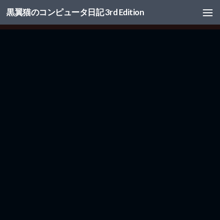
黒翼猫のコンピュータ日記 3rd Edition
コンテンツへスキップ