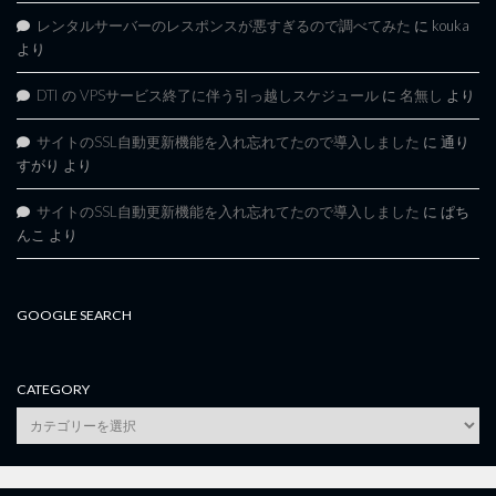
レンタルサーバーのレスポンスが悪すぎるので調べてみた
に
kouka
より
DTI の VPSサービス終了に伴う引っ越しスケジュール
に
名無し
より
サイトのSSL自動更新機能を入れ忘れてたので導入しました
に
通り
すがり
より
サイトのSSL自動更新機能を入れ忘れてたので導入しました
に
ぱち
んこ
より
GOOGLE SEARCH
CATEGORY
category