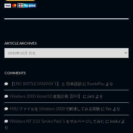
ARTICLE ARCHIVES
Article
Archives
COMMENTS
【EPIC BATTLE FANTASY 1】 と 日本語訳
に
RandoPlay
より
Windows 2000 Kernel32 改造計画【BM】
に
jack
より
MSU ファイルを Windows 2000で解凍してみる実験
に
Yas
より
Windows NT 3.51 Service Pack 5 をサルベージしてみた
に
kouka
よ
り