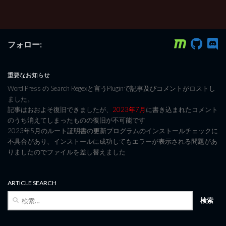
フォロー:
重要なお知らせ
Word Press の Search Regexと言うPluginで記事及びコメントがロストし
ました。
記事はおおよそ復旧できましたが、
2023年7月
に書き込まれたコメント
のうち消えてしまったものの復旧が不可能です
2023年5月のルート証明書の更新プログラムのインストールチェックに
不具合があり、インストールに成功してもエラーが表示される問題があ
りましたのでファイルを差し替えました
ARTICLE SEARCH
検
索: