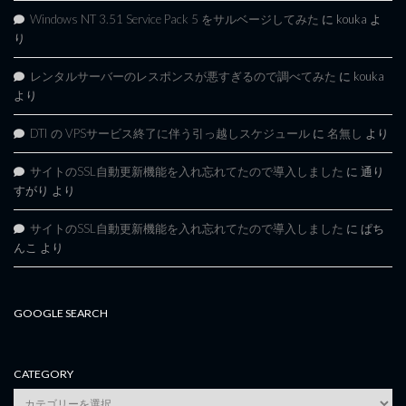
Windows NT 3.51 Service Pack 5 をサルベージしてみた
に
kouka
よ
り
レンタルサーバーのレスポンスが悪すぎるので調べてみた
に
kouka
より
DTI の VPSサービス終了に伴う引っ越しスケジュール
に
名無し
より
サイトのSSL自動更新機能を入れ忘れてたので導入しました
に
通り
すがり
より
サイトのSSL自動更新機能を入れ忘れてたので導入しました
に
ぱち
んこ
より
GOOGLE SEARCH
CATEGORY
category