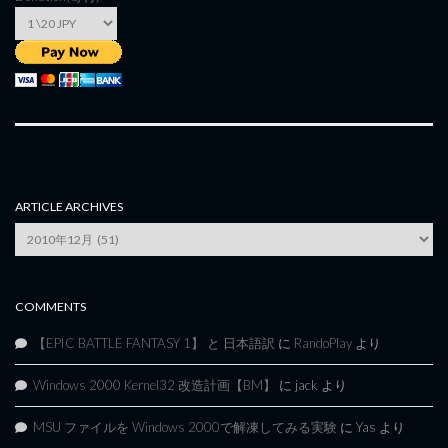
ARTICLE ARCHIVES
Article
Archives
COMMENTS
【EPIC BATTLE FANTASY 1】 と 日本語訳
に
RandoPlay
より
Windows 2000 Kernel32 改造計画【BM】
に
jack
より
MSU ファイルを Windows 2000で解凍してみる実験
に
Yas
より