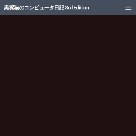
黒翼猫のコンピュータ日記 3rd Edition
コンテンツへスキップ