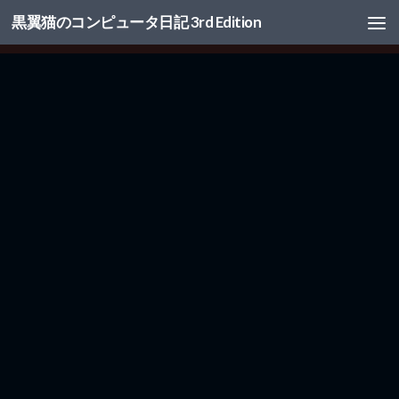
黒翼猫のコンピュータ日記 3rd Edition
コンテンツへスキップ