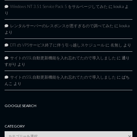
Windows NT 3.51 Service Pack 5 をサルベージしてみた
に
kouka
よ
り
レンタルサーバーのレスポンスが悪すぎるので調べてみた
に
kouka
より
DTI の VPSサービス終了に伴う引っ越しスケジュール
に
名無し
より
サイトのSSL自動更新機能を入れ忘れてたので導入しました
に
通り
すがり
より
サイトのSSL自動更新機能を入れ忘れてたので導入しました
に
ぱち
んこ
より
GOOGLE SEARCH
CATEGORY
category