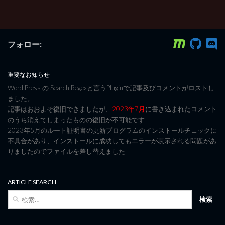
フォロー:
重要なお知らせ
Word Press の Search Regexと言うPluginで記事及びコメントがロストし
ました。
記事はおおよそ復旧できましたが、
2023年7月
に書き込まれたコメント
のうち消えてしまったものの復旧が不可能です
2023年5月のルート証明書の更新プログラムのインストールチェックに
不具合があり、インストールに成功してもエラーが表示される問題があ
りましたのでファイルを差し替えました
ARTICLE SEARCH
検
索: