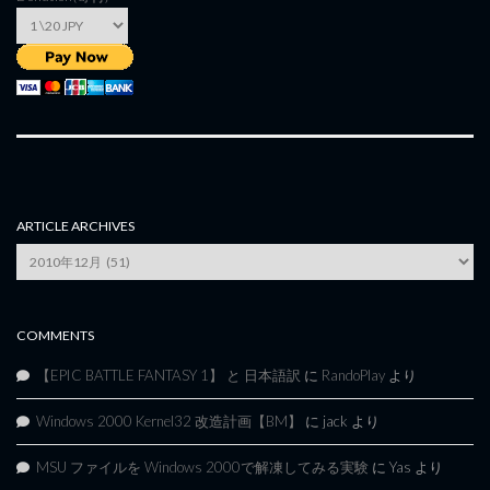
ARTICLE ARCHIVES
Article
Archives
COMMENTS
【EPIC BATTLE FANTASY 1】 と 日本語訳
に
RandoPlay
より
Windows 2000 Kernel32 改造計画【BM】
に
jack
より
MSU ファイルを Windows 2000で解凍してみる実験
に
Yas
より