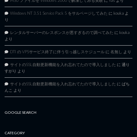
MSU ファイルを Windows 2000で解凍してみる実験
に
Yas
より
Windows NT 3.51 Service Pack 5 をサルベージしてみた
に
kouka
よ
り
レンタルサーバーのレスポンスが悪すぎるので調べてみた
に
kouka
より
DTI の VPSサービス終了に伴う引っ越しスケジュール
に
名無し
より
サイトのSSL自動更新機能を入れ忘れてたので導入しました
に
通り
すがり
より
サイトのSSL自動更新機能を入れ忘れてたので導入しました
に
ぱち
んこ
より
GOOGLE SEARCH
CATEGORY