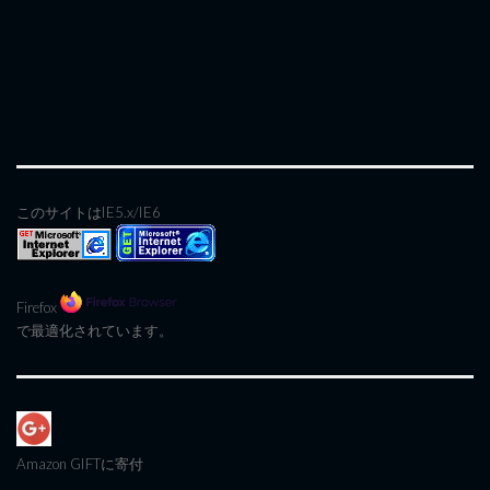
このサイトはIE5.x/IE6
Firefox
で最適化されています。
Amazon GIFT
に寄付