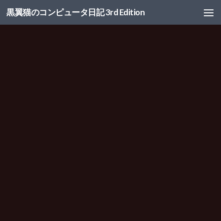
黒翼猫のコンピュータ日記 3rd Edition
コンテンツへスキップ