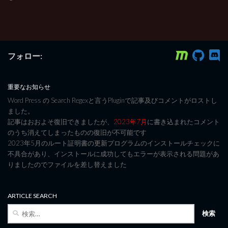
フォロー:
重要なお知らせ
Word Press の Search Regexと言うPluginで記事及びコメントがロストし
ました。
記事はおおよそ復旧できましたが、
2023年7月
に書き込まれたコメント
のうち消えてしまったものの復旧が不可能です
2023年5月のルート証明書の更新プログラムのインストールチェックに
不具合があり、インストールに成功してもエラーが表示される問題があ
りましたのでファイルを差し替えました
ARTICLE SEARCH
検
索: