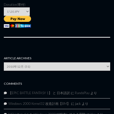
Donation(寄付)
ARTICLE ARCHIVES
Article
Archives
COMMENTS
【EPIC BATTLE FANTASY 1】 と 日本語訳
に
RandoPlay
より
Windows 2000 Kernel32 改造計画【BM】
に
jack
より