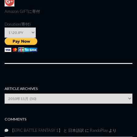
Amazon GIFT
に寄付
Donation(寄付)
ARTICLE ARCHIVES
Article
Archives
COMMENTS
【EPIC BATTLE FANTASY 1】 と 日本語訳
に
RandoPlay
より