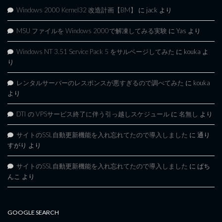
Windows 2000 Kernel32 改造計画【BM】
に
jack
より
MSU ファイルを Windows 2000で解凍してみる実験
に
Yas
より
Windows NT 3.51 Service Pack 5 をサルベージしてみた
に
kouka
よ
り
レンタルサーバーのレスポンスが悪すぎるので調べてみた
に
kouka
より
DTI の VPSサービス終了に伴う引っ越しスケジュール
に
名無し
より
サイトのSSL自動更新機能を入れ忘れてたので導入しました
に
通り
すがり
より
サイトのSSL自動更新機能を入れ忘れてたので導入しました
に
ぱち
んこ
より
GOOGLE SEARCH