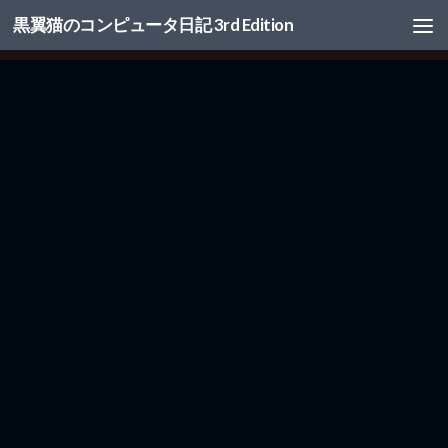
黒翼猫のコンピュータ日記 3rd Edition
コンテンツへスキップ