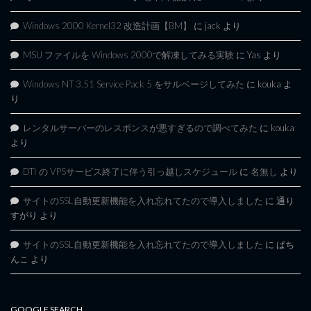
Windows 2000 Kernel32 改造計画【BM】
に
jack
より
MSU ファイルを Windows 2000で解凍してみる実験
に
Yas
より
Windows NT 3.51 Service Pack 5 をサルベージしてみた
に
kouka
よ
り
レンタルサーバーのレスポンスが悪すぎるので調べてみた
に
kouka
より
DTI の VPSサービス終了に伴う引っ越しスケジュール
に
名無し
より
サイトのSSL自動更新機能を入れ忘れてたので導入しました
に
通り
すがり
より
サイトのSSL自動更新機能を入れ忘れてたので導入しました
に
ぱち
んこ
より
GOOGLE SEARCH