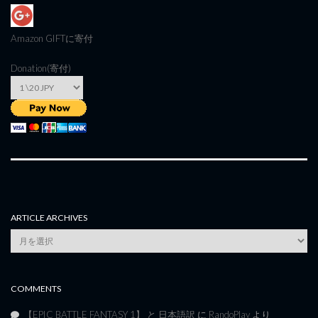
Amazon GIFT
に寄付
Donation(寄付)
ARTICLE ARCHIVES
Article
Archives
COMMENTS
【EPIC BATTLE FANTASY 1】 と 日本語訳
に
RandoPlay
より