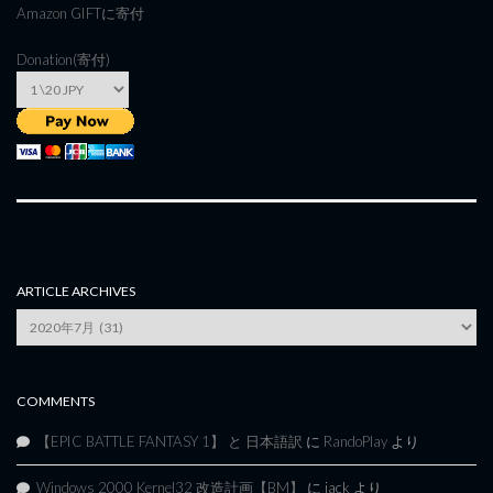
Amazon GIFT
に寄付
Donation(寄付)
ARTICLE ARCHIVES
Article
Archives
COMMENTS
【EPIC BATTLE FANTASY 1】 と 日本語訳
に
RandoPlay
より
Windows 2000 Kernel32 改造計画【BM】
に
jack
より