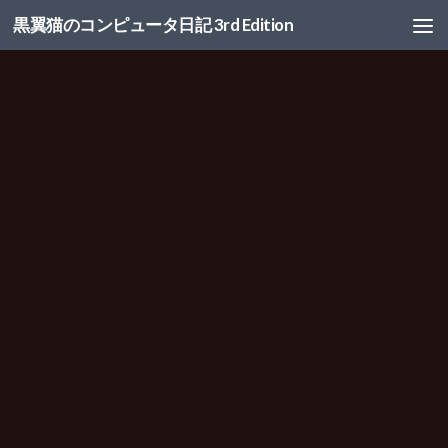
黒翼猫のコンピュータ日記 3rd Edition
コンテンツへスキップ