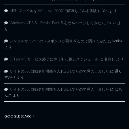
MSU ファイルを Windows 2000で解凍してみる実験
に
Yas
より
Windows NT 3.51 Service Pack 5 をサルベージしてみた
に
kouka
よ
り
レンタルサーバーのレスポンスが悪すぎるので調べてみた
に
kouka
より
DTI の VPSサービス終了に伴う引っ越しスケジュール
に
名無し
より
サイトのSSL自動更新機能を入れ忘れてたので導入しました
に
通り
すがり
より
サイトのSSL自動更新機能を入れ忘れてたので導入しました
に
ぱち
んこ
より
GOOGLE SEARCH