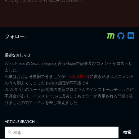
Vistaも… (#3821404) | XboxやWindows ...
フォロー:
重要なお知らせ
Word Press の Search Regexと言うPluginで記事及びコメントがロストし
ました。
記事はおおよそ復旧できましたが、
2023年7月
に書き込まれたコメント
のうち消えてしまったものの復旧が不可能です
2023年5月のルート証明書の更新プログラムのインストールチェックに
不具合があり、インストールに成功してもエラーが表示される問題があ
りましたのでファイルを差し替えました
ARTICLE SEARCH
検
索: