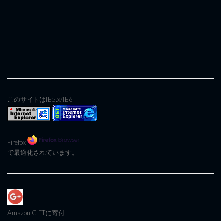
このサイトはIE5.x/IE6
Firefox
で最適化されています。
Amazon GIFT
に寄付