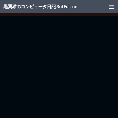
黒翼猫のコンピュータ日記 3rd Edition
コンテンツへスキップ