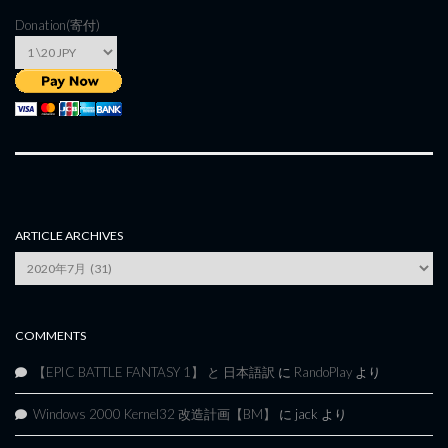
Donation(寄付)
ARTICLE ARCHIVES
Article
Archives
COMMENTS
【EPIC BATTLE FANTASY 1】 と 日本語訳
に
RandoPlay
より
Windows 2000 Kernel32 改造計画【BM】
に
jack
より