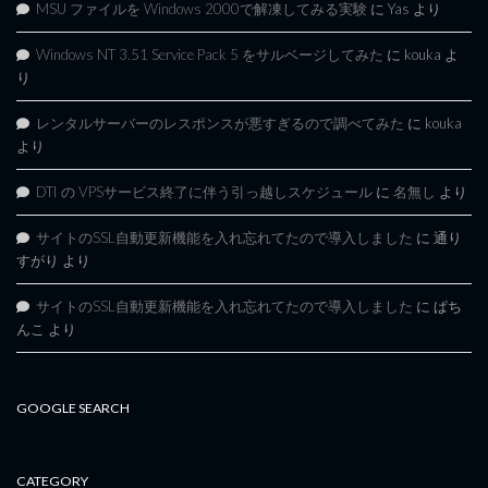
MSU ファイルを Windows 2000で解凍してみる実験
に
Yas
より
Windows NT 3.51 Service Pack 5 をサルベージしてみた
に
kouka
よ
り
レンタルサーバーのレスポンスが悪すぎるので調べてみた
に
kouka
より
DTI の VPSサービス終了に伴う引っ越しスケジュール
に
名無し
より
サイトのSSL自動更新機能を入れ忘れてたので導入しました
に
通り
すがり
より
サイトのSSL自動更新機能を入れ忘れてたので導入しました
に
ぱち
んこ
より
GOOGLE SEARCH
CATEGORY