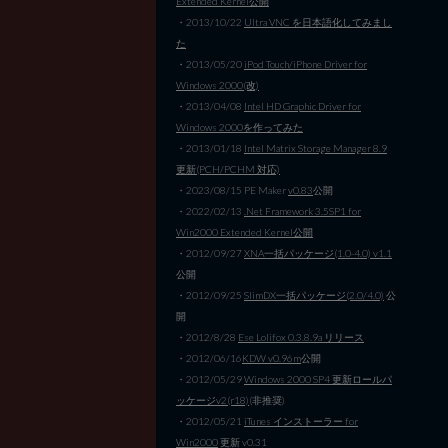
Extended Kernel公開
・2013/10/22
Ultra VNC を日本語化してみまし
た
・2013/05/20
iPod Touch/iPhone Driver for
Windows 2000(改)
・2013/04/08
Intel HD Graphic Driver for
Windows 2000を作ってみた
・2013/01/18
Intel Matrix Storage Manager 8.9
更新(PCH/PCHM 対応)
・2023/08/15 PE Maker
v0.83
公開
・2022/02/13
.Net Framework 3.5SP1 for
Win2000 Extended Kernel公開
・2012/09/27
XNA一括パッケージ(1.0-4.0) v1.1
公開
・2012/09/25
SlimDX一括パッケージ(2.0/4.0)
公
開
・2012/8/28
Ese Lolifox 0.3.8.9a リリース
・2012/06/16
KDW v0.96m
公開
・2012/05/29
Windows 2000 SP4 更新ロールパ
ッケージv2(r18)
(非推奨)
・2012/05/21
iTunes インストーラー for
Win2000
更新 v0.31