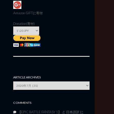
Amazon GIFT
に寄付
Donation(寄付)
ARTICLE ARCHIVES
Article
Archives
COMMENTS
【EPIC BATTLE FANTASY 1】 と 日本語訳
に