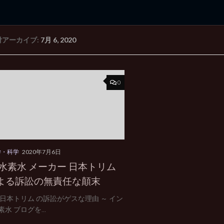
付アーカイブ:
7月 6, 2020
rd Edition
Windows 2000 tunes up blog
0
学・科学
2020年7月6日
 水素水 メーカー 日本トリム
よる訴訟の無責任な顛末
 日本トリム の訴訟がゲスな理由 ～ イン
水 ブログを...