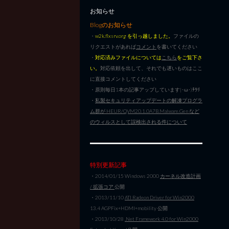
お知らせ
Blogのお知らせ
・
w2k.flxsrv.org を引っ越しました。
ファイルの
リクエストがあれば
コメント
を書いてください
・
対応済みファイルについては
こちら
をご覧下さ
い。
対応依頼を出して、それでも遅いものはここ
に直接コメントしてください
・原則毎日1本の記事アップしています|･ω･)ﾁﾗﾘ
・
私製セキュリティアップデートの解凍プログラ
ム群が HEUR/QVM20.1.0A7B.Malware.Gen など
のウィルスとして誤検出される件について
特別更新記事
・2014/01/15 Windows 2000
カーネル改造計画
/ 拡張コア
公開
・2013/11/10
ATI Radeon Driver for Win2000
13.4 AGPFix+HDMI+mobility 公開
・2013/10/28
.Net Framework 4.0 for Win2000