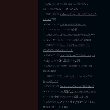
・2012/04/16
MediaPlayer10 for Win2k
(Build4069)拡張カーネル対応など
・2011/10/17
VMWare Playere 3.14/3.15パッチ
v3.14b
公開
・2011/04/23
AMD AHCI/RAID Driver
3.1.1548.155/3.2.1540.53
公開
・2010/09/01
SlimDXとDirectShowLibの複バー
ジョン一括インストーラー
2010/6月版公開
・2010/06/11
DirectX 9.0(June/2010) for
Win2000+拡張Kitリリース
・2010/05/25
Win2000にXACT/XAudio/XInput
を追加しGame強化
更新 v1.4a公開
・2010/04/19
Internet Explorer 6 Bonus Pack
Build 6公開
・2010/03/16 ATI Radeon Driver for Win2000
Legacy版 10.2
・2009/11/02
Dependency Walker 日本語化v2
・2009/09/14
IE6高速化とWindows Script Host
5.7 / 5.8
の中身をMS09-045適用しました
・2009/09/13
メディアタイプ変更ソフト(EISA
構成を読む)
リンク修正