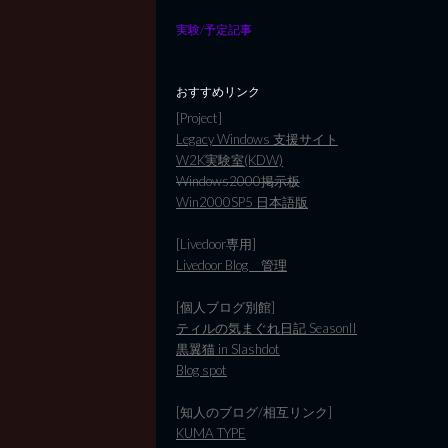
実験/予定記事
おすすめリンク
[Project]
Legacy Windows 支援サイト
W2K実験室(KDW)
Windows2000掲示板
Win2000SP5 日本語版
[Livedoor専用]
Livedoor Blog 管理
[個人ブログ別館]
ティルの気まぐれ日記 SeasonII
黒翼猫 in Slashdot
Blog spot
[知人のブログ/相互リンク]
KUMA TYPE