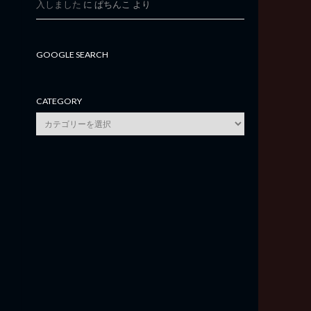
入しました
に
ぱちんこ
より
GOOGLE SEARCH
CATEGORY
category