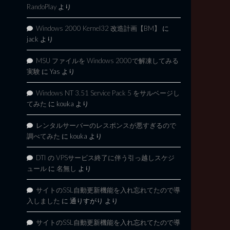
RandoPlay
より
Windows 2000 Kernel32 改造計画【BM】
に
jack
より
MSU ファイルを Windows 2000で解凍してみる
実験
に
Yas
より
Windows NT 3.51 Service Pack 5 をサルベージし
てみた
に
kouka
より
レンタルサーバーのレスポンスが悪すぎるので
調べてみた
に
kouka
より
DTI の VPSサービス終了に伴う引っ越しスケジ
ュール
に
名無し
より
サイトのSSL自動更新機能を入れ忘れてたので導
入しました
に
通りすがり
より
サイトのSSL自動更新機能を入れ忘れてたので導