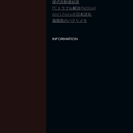
煤式自動連結器
PCトラブル解決(NetKing)
dim's Freesoft日本語化
脳脂肪のパクリメモ
INFORMATION