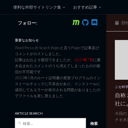
便利な外部サイトリンク集
おすすめ記事
コンテンツへスキップ
フォロー:
日
黒翼猫のコンピュータ日記 3
重要なお知らせ
Word Press の Search Regexと言うPluginで記事及び
コメントがロストしました。
記事はおおよそ復旧できましたが、
2023年7月
に書
き込まれたコメントのうち消えてしまったものの復
旧が不可能です
2023年5月のルート証明書の更新プログラムのイン
ストールチェックに不具合があり、インストールに
ニセ科
成功してもエラーが表示される問題がありましたの
自称
でファイルを差し替えました
社に
今回の
ARTICLE SEARCH
チキ水素
検
索: