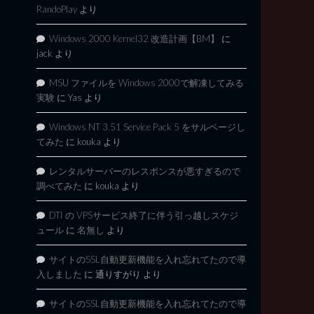
RandoPlay
より
Windows 2000 Kernel32 改造計画【BM】
に
jack
より
MSU ファイルを Windows 2000で解凍してみる
実験
に
Yas
より
Windows NT 3.51 Service Pack 5 をサルベージし
てみた
に
kouka
より
レンタルサーバーのレスポンスが悪すぎるので
調べてみた
に
kouka
より
DTI の VPSサービス終了に伴う引っ越しスケジ
ュール
に
名無し
より
サイトのSSL自動更新機能を入れ忘れてたので導
入しました
に
通りすがり
より
サイトのSSL自動更新機能を入れ忘れてたので導