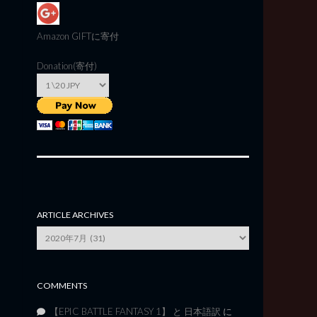
Amazon GIFT
に寄付
Donation(寄付)
ARTICLE ARCHIVES
Article
Archives
COMMENTS
【EPIC BATTLE FANTASY 1】 と 日本語訳
に