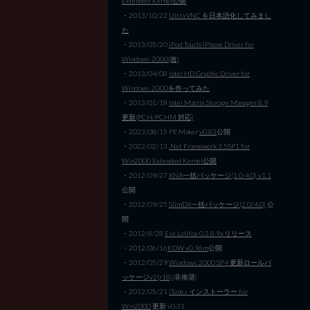
Extended Kernel公開
・2013/10/22
Ultra VNC を日本語化してみまし
た
・2013/05/20
iPod Touch/iPhone Driver for
Windows 2000(改)
・2013/04/08
Intel HD Graphic Driver for
Windows 2000を作ってみた
・2013/01/18
Intel Matrix Storage Manager 8.9
更新(PCH/PCHM 対応)
・2023/08/15 PE Maker
v0.83
公開
・2022/02/13
.Net Framework 3.5SP1 for
Win2000 Extended Kernel公開
・2012/09/27
XNA一括パッケージ(1.0-4.0) v1.1
公開
・2012/09/25
SlimDX一括パッケージ(2.0/4.0)
公
開
・2012/8/28
Ese Lolifox 0.3.8.9a リリース
・2012/06/16
KDW v0.96m
公開
・2012/05/29
Windows 2000 SP4 更新ロールパ
ッケージv2(r18)
(非推奨)
・2012/05/21
iTunes インストーラー for
Win2000
更新 v0.31