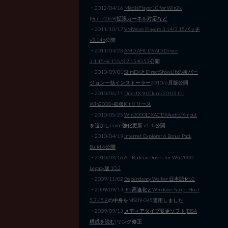
・2012/04/16
MediaPlayer10 for Win2k
(Build4069)拡張カーネル対応など
・2011/10/17
VMWare Playere 3.14/3.15パッチ
v3.14b
公開
・2011/04/23
AMD AHCI/RAID Driver
3.1.1548.155/3.2.1540.53
公開
・2010/09/01
SlimDXとDirectShowLibの複バー
ジョン一括インストーラー
2010/6月版公開
・2010/06/11
DirectX 9.0(June/2010) for
Win2000+拡張Kitリリース
・2010/05/25
Win2000にXACT/XAudio/XInput
を追加しGame強化
更新 v1.4a公開
・2010/04/19
Internet Explorer 6 Bonus Pack
Build 6公開
・2010/03/16 ATI Radeon Driver for Win2000
Legacy版 10.2
・2009/11/02
Dependency Walker 日本語化v2
・2009/09/14
IE6高速化とWindows Script Host
5.7 / 5.8
の中身をMS09-045適用しました
・2009/09/13
メディアタイプ変更ソフト(EISA
構成を読む)
リンク修正