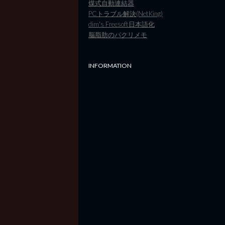
煤式自動連結器
PCトラブル解決(NetKing)
dim's Freesoft日本語化
脳脂肪のパクリメモ
INFORMATION