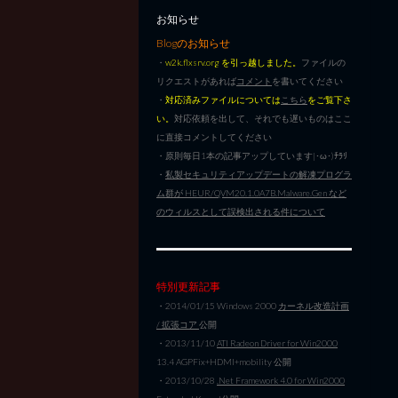
お知らせ
Blogのお知らせ
・
w2k.flxsrv.org を引っ越しました。
ファイルの
リクエストがあれば
コメント
を書いてください
・
対応済みファイルについては
こちら
をご覧下さ
い。
対応依頼を出して、それでも遅いものはここ
に直接コメントしてください
・原則毎日1本の記事アップしています|･ω･)ﾁﾗﾘ
・
私製セキュリティアップデートの解凍プログラ
ム群が HEUR/QVM20.1.0A7B.Malware.Gen など
のウィルスとして誤検出される件について
特別更新記事
・2014/01/15 Windows 2000
カーネル改造計画
/ 拡張コア
公開
・2013/11/10
ATI Radeon Driver for Win2000
13.4 AGPFix+HDMI+mobility 公開
・2013/10/28
.Net Framework 4.0 for Win2000