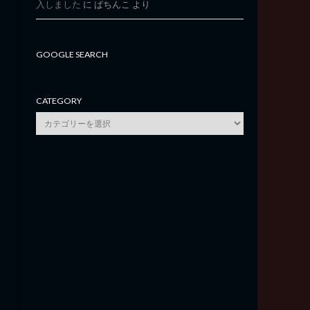
入しました
に
ぱちんこ
より
GOOGLE SEARCH
CATEGORY
category