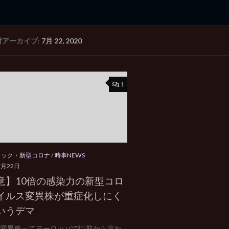
付アーカイブ:
7月 22, 2020
rd Edition
Windows 2000 tunes up blog
1
ミック・新型コロナ
/
時事NEWS
7月22日
意】10倍の感染力の新型コロ
イルス変異株が重症化しにく
いうデマ
4G変異株ってヨーロッパで以前から言わ