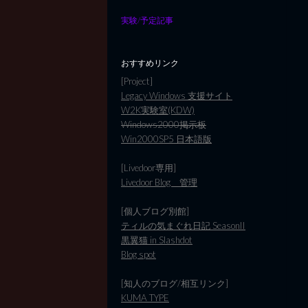
実験/予定記事
おすすめリンク
[Project]
Legacy Windows 支援サイト
W2K実験室(KDW)
Windows2000掲示板
Win2000SP5 日本語版
[Livedoor専用]
Livedoor Blog 管理
[個人ブログ別館]
ティルの気まぐれ日記 SeasonII
黒翼猫 in Slashdot
Blog spot
[知人のブログ/相互リンク]
KUMA TYPE