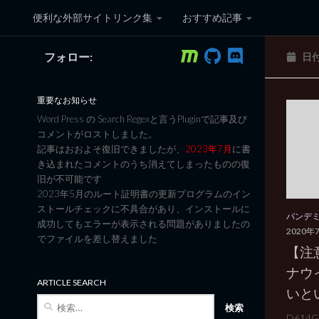
便利な外部サイトリンク集
おすすめ記事
コンテンツへスキップ
フォロー:
日
黒翼猫のコンピュータ日記 3
重要なお知らせ
Word Press の Search Regexと言うPluginで記事及び
コメントがロストしました。
記事はおおよそ復旧できましたが、
2023年7月
に書
き込まれたコメントのうち消えてしまったものの復
旧が不可能です
2023年5月のルート証明書の更新プログラムのイン
ストールチェックに不具合があり、インストールに
パンデ
成功してもエラーが表示される問題がありましたの
2020年
でファイルを差し替えました
【注
ナウ
ARTICLE SEARCH
いと
検
索:
D61