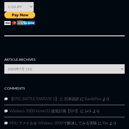
ARTICLE ARCHIVES
Article
Archives
COMMENTS
【EPIC BATTLE FANTASY 1】 と 日本語訳
に
RandoPlay
より
Windows 2000 Kernel32 改造計画【BM】
に
jack
より
MSU ファイルを Windows 2000で解凍してみる実験
に
Yas
より