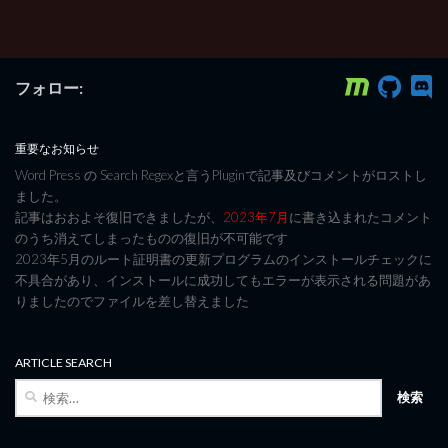
フォロー:
重要なお知らせ
Word Press の Search Regexと言うPluginで記事及びコメントがロストし
ました。
記事はおおよそ復旧できましたが、
2023年7月
に書き込まれたコメント
のうち消えてしまったものの復旧が不可能です
2023年5月のルート証明書の更新プログラムのインストールチェックに
不具合があり、インストールに成功してもエラーが表示される問題があ
りましたのでファイルを差し替えました
ARTICLE SEARCH
検
索: