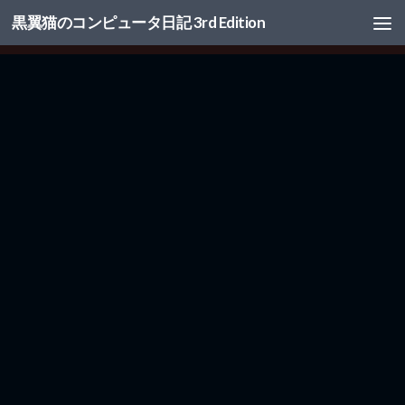
黒翼猫のコンピュータ日記 3rd Edition
コンテンツへスキップ