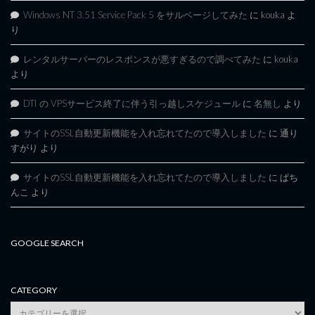
Windows NT 3.51 Service Pack 5 をサルベージしてみた
に
kouka
よ
り
レンタルサーバーのレスポンスが悪すぎるので調べてみた
に
kouka
より
DTI の VPSサービス終了に伴う引っ越しスケジュール
に
名無し
より
サイトのSSL自動更新機能を入れ忘れてたので導入しました
に
通り
すがり
より
サイトのSSL自動更新機能を入れ忘れてたので導入しました
に
ぱち
んこ
より
GOOGLE SEARCH
CATEGORY
category