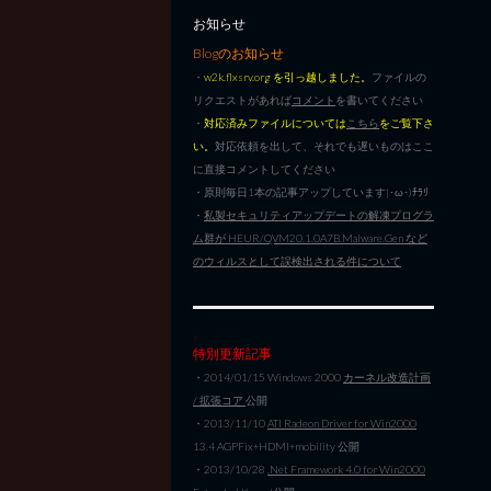
お知らせ
Blogのお知らせ
・
w2k.flxsrv.org を引っ越しました。
ファイルの
リクエストがあれば
コメント
を書いてください
・
対応済みファイルについては
こちら
をご覧下さ
い。
対応依頼を出して、それでも遅いものはここ
に直接コメントしてください
・原則毎日1本の記事アップしています|･ω･)ﾁﾗﾘ
・
私製セキュリティアップデートの解凍プログラ
ム群が HEUR/QVM20.1.0A7B.Malware.Gen など
のウィルスとして誤検出される件について
特別更新記事
・2014/01/15 Windows 2000
カーネル改造計画
/ 拡張コア
公開
・2013/11/10
ATI Radeon Driver for Win2000
13.4 AGPFix+HDMI+mobility 公開
・2013/10/28
.Net Framework 4.0 for Win2000