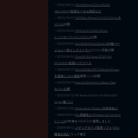
・2012/04/16
MediaPlayer10 for Win2k
(Build4069)拡張カーネル対応など
・2011/10/17
VMWare Playere 3.14/3.15パッチ
v3.14b
公開
・2011/04/23
AMD AHCI/RAID Driver
3.1.1548.155/3.2.1540.53
公開
・2010/09/01
SlimDXとDirectShowLibの複バー
ジョン一括インストーラー
2010/6月版公開
・2010/06/11
DirectX 9.0(June/2010) for
Win2000+拡張Kitリリース
・2010/05/25
Win2000にXACT/XAudio/XInput
を追加しGame強化
更新 v1.4a公開
・2010/04/19
Internet Explorer 6 Bonus Pack
Build 6公開
・2010/03/16 ATI Radeon Driver for Win2000
Legacy版 10.2
・2009/11/02
Dependency Walker 日本語化v2
・2009/09/14
IE6高速化とWindows Script Host
5.7 / 5.8
の中身をMS09-045適用しました
・2009/09/13
メディアタイプ変更ソフト(EISA
構成を読む)
リンク修正