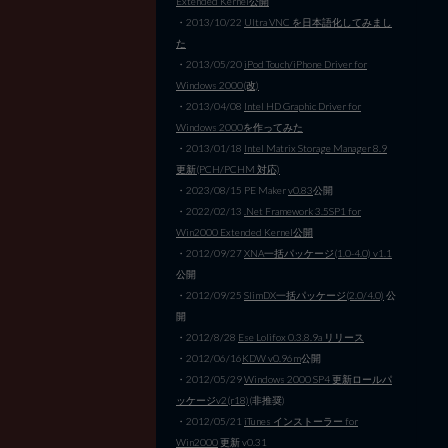
Extended Kernel公開
・2013/10/22
Ultra VNC を日本語化してみまし
た
・2013/05/20
iPod Touch/iPhone Driver for
Windows 2000(改)
・2013/04/08
Intel HD Graphic Driver for
Windows 2000を作ってみた
・2013/01/18
Intel Matrix Storage Manager 8.9
更新(PCH/PCHM 対応)
・2023/08/15 PE Maker
v0.83
公開
・2022/02/13
.Net Framework 3.5SP1 for
Win2000 Extended Kernel公開
・2012/09/27
XNA一括パッケージ(1.0-4.0) v1.1
公開
・2012/09/25
SlimDX一括パッケージ(2.0/4.0)
公
開
・2012/8/28
Ese Lolifox 0.3.8.9a リリース
・2012/06/16
KDW v0.96m
公開
・2012/05/29
Windows 2000 SP4 更新ロールパ
ッケージv2(r18)
(非推奨)
・2012/05/21
iTunes インストーラー for
Win2000
更新 v0.31