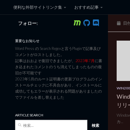
便利な外部サイトリンク集
おすすめ記事
コンテンツへスキップ
フォロー:
日
黒翼猫のコンピュータ日記 3
重要なお知らせ
Word Press の Search Regexと言うPluginで記事及び
コメントがロストしました。
記事はおおよそ復旧できましたが、
2023年7月
に書
き込まれたコメントのうち消えてしまったものの復
旧が不可能です
2023年5月のルート証明書の更新プログラムのイン
ストールチェックに不具合があり、インストールに
WIN2
成功してもエラーが表示される問題がありましたの
Win
でファイルを差し替えました
リリ
Windo
ARTICLE SEARCH
カ...
検
索: