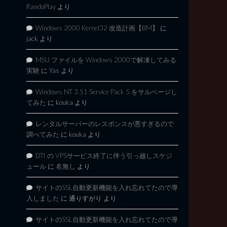
RandoPlay
より
Windows 2000 Kernel32 改造計画【BM】
に
jack
より
MSU ファイルを Windows 2000で解凍してみる
実験
に
Yas
より
Windows NT 3.51 Service Pack 5 をサルベージし
てみた
に
kouka
より
レンタルサーバーのレスポンスが悪すぎるので
調べてみた
に
kouka
より
DTI の VPSサービス終了に伴う引っ越しスケジ
ュール
に
名無し
より
サイトのSSL自動更新機能を入れ忘れてたので導
入しました
に
通りすがり
より
サイトのSSL自動更新機能を入れ忘れてたので導