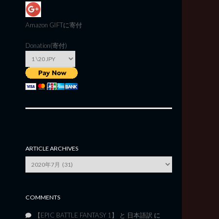
Amazon GIFT
に寄付
Donation(寄付)
ARTICLE ARCHIVES
Article
Archives
COMMENTS
【EPIC BATTLE FANTASY 1】 と 日本語訳
に