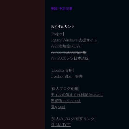
実験/予定記事
おすすめリンク
[Project]
Legacy Windows 支援サイト
W2K実験室(KDW)
Windows2000掲示板
Win2000SP5 日本語版
[Livedoor専用]
Livedoor Blog 管理
[個人ブログ別館]
ティルの気まぐれ日記 SeasonII
黒翼猫 in Slashdot
Blog spot
[知人のブログ/相互リンク]
KUMA TYPE