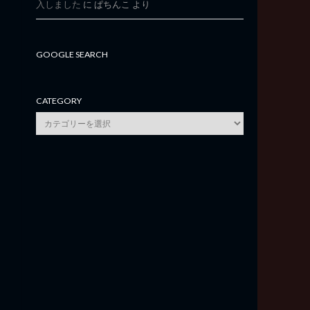
入しました
に
ぱちんこ
より
GOOGLE SEARCH
CATEGORY
category