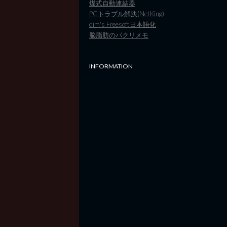
煤式自動連結器
PCトラブル解決(NetKing)
dim's Freesoft日本語化
脳脂肪のパクリメモ
INFORMATION