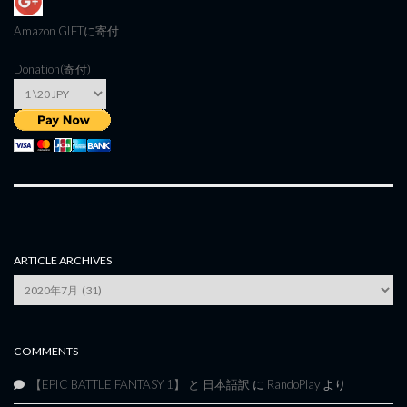
Amazon GIFT
に寄付
Donation(寄付)
ARTICLE ARCHIVES
Article
Archives
COMMENTS
【EPIC BATTLE FANTASY 1】 と 日本語訳
に
RandoPlay
より