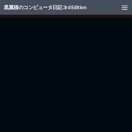
黒翼猫のコンピュータ日記 3rd Edition
コンテンツへスキップ