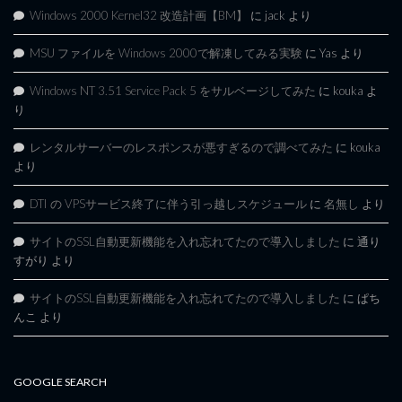
Windows 2000 Kernel32 改造計画【BM】
に
jack
より
MSU ファイルを Windows 2000で解凍してみる実験
に
Yas
より
Windows NT 3.51 Service Pack 5 をサルベージしてみた
に
kouka
よ
り
レンタルサーバーのレスポンスが悪すぎるので調べてみた
に
kouka
より
DTI の VPSサービス終了に伴う引っ越しスケジュール
に
名無し
より
サイトのSSL自動更新機能を入れ忘れてたので導入しました
に
通り
すがり
より
サイトのSSL自動更新機能を入れ忘れてたので導入しました
に
ぱち
んこ
より
GOOGLE SEARCH