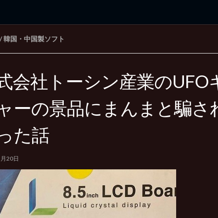
/
韓国・中国製ソフト
rd Edition
Windows 2000 tunes up blog
式会社トーシン産業のUFO
ャーの景品にまんまと騙さ
った話
5月20日