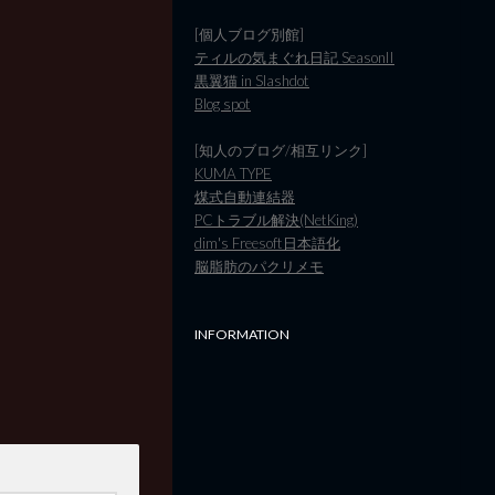
[個人ブログ別館]
ティルの気まぐれ日記 SeasonII
黒翼猫 in Slashdot
Blog spot
[知人のブログ/相互リンク]
KUMA TYPE
煤式自動連結器
PCトラブル解決(NetKing)
dim's Freesoft日本語化
脳脂肪のパクリメモ
INFORMATION