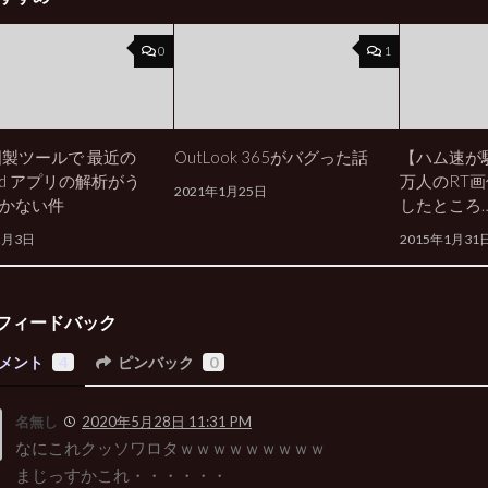
0
1
国製ツールで 最近の
OutLook 365がバグった話
【ハム速が
oid アプリの解析がう
万人のRT
2021年1月25日
かない件
したところ
2月3日
2015年1月31
フィードバック
メント
4
ピンバック
0
名無し
2020年5月28日 11:31 PM
なにこれクッソワロタｗｗｗｗｗｗｗｗｗ
まじっすかこれ・・・・・・