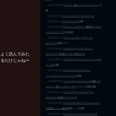
・2012/09/25
SlimDX一括パッケージ(2.0/4.0)
公
開
・2012/8/28
Ese Lolifox 0.3.8.9a リリース
・2012/06/16
KDW v0.96m
公開
・2012/05/29
Windows 2000 SP4 更新ロールパ
ッケージv2(r18)
(非推奨)
・2012/05/21
iTunes インストーラー for
Win2000
更新 v0.31
・2012/04/16
MediaPlayer10 for Win2k
をよく読んでみた
(Build4069)拡張カーネル対応など
するだけじゃねー
・2011/10/17
VMWare Playere 3.14/3.15パッチ
v3.14b
公開
・2011/04/23
AMD AHCI/RAID Driver
3.1.1548.155/3.2.1540.53
公開
・2010/09/01
SlimDXとDirectShowLibの複バー
ジョン一括インストーラー
2010/6月版公開
・2010/06/11
DirectX 9.0(June/2010) for
Win2000+拡張Kitリリース
・2010/05/25
Win2000にXACT/XAudio/XInput
を追加しGame強化
更新 v1.4a公開
・2010/04/19
Internet Explorer 6 Bonus Pack