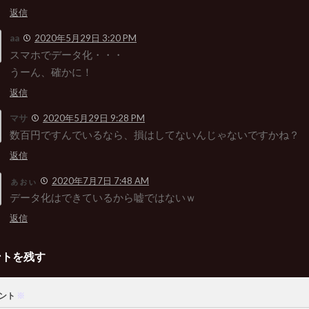
返信
aa
2020年5月29日 3:20 PM
スマホでデータ化・・・
うーん、確かに！
返信
マサ
2020年5月29日 9:28 PM
数百円ですんでいるなら、損はしてないんじゃないですかね？
返信
ぁぉぃ
2020年7月7日 7:48 AM
データ化はできているから嘘ではないｗ
返信
ントを残す
ント
※