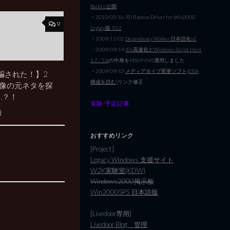
Build 6公開
・2010/03/16 ATI Radeon Driver for Win2000
9
Legacy版 10.2
・2009/11/02
Dependency Walker 日本語化v2
・2009/09/14
IE6高速化とWindows Script Host
5.7 / 5.8
の中身をMS09-045適用しました
・2009/09/13
メディアタイプ変更ソフト(EISA
騙された！】2
構成を読む)
リンク修正
画像の元ネタを探
…？！
実験/予定記事
日
おすすめリンク
[Project]
Legacy Windows 支援サイト
W2K実験室(KDW)
Windows2000掲示板
Win2000SP5 日本語版
[Livedoor専用]
Livedoor Blog 管理