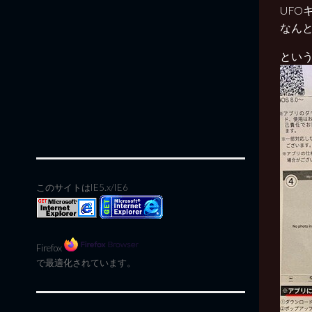
UFO
なん
とい
このサイトはIE5.x/IE6
Firefox
で最適化されています。