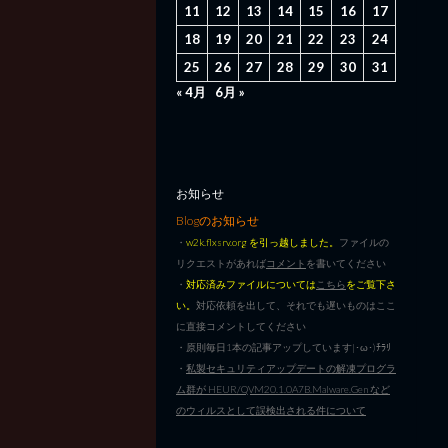
11
12
13
14
15
16
17
18
19
20
21
22
23
24
25
26
27
28
29
30
31
« 4月
6月 »
お知らせ
Blogのお知らせ
・
w2k.flxsrv.org を引っ越しました。
ファイルの
リクエストがあれば
コメント
を書いてください
・
対応済みファイルについては
こちら
をご覧下さ
い。
対応依頼を出して、それでも遅いものはここ
に直接コメントしてください
・原則毎日1本の記事アップしています|･ω･)ﾁﾗﾘ
・
私製セキュリティアップデートの解凍プログラ
ム群が HEUR/QVM20.1.0A7B.Malware.Gen など
のウィルスとして誤検出される件について