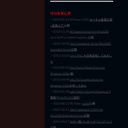
特別更新記事
・2014/01/15 Windows 2000
カーネル改造計画
/ 拡張コア
公開
・2013/11/10
ATI Radeon Driver for Win2000
13.4 AGPFix+HDMI+mobility 公開
・2013/10/28
.Net Framework 4.0 for Win2000
Extended Kernel公開
・2013/10/22
Ultra VNC を日本語化してみまし
た
・2013/05/20
iPod Touch/iPhone Driver for
Windows 2000(改)
・2013/04/08
Intel HD Graphic Driver for
Windows 2000を作ってみた
・2013/01/18
Intel Matrix Storage Manager 8.9
更新(PCH/PCHM 対応)
・2023/08/15 PE Maker
v0.83
公開
・2022/02/13
.Net Framework 3.5SP1 for
Win2000 Extended Kernel公開
・2012/09/27
XNA一括パッケージ(1.0-4.0) v1.1
公開