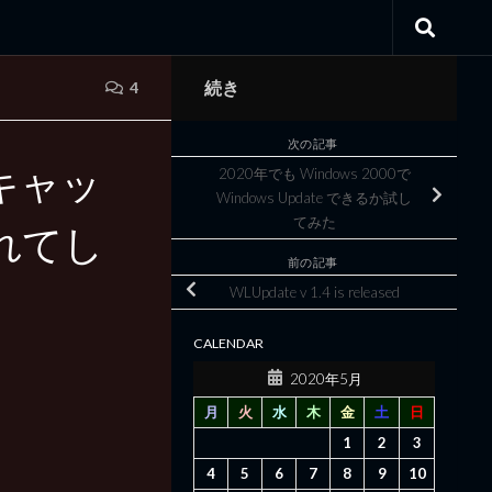
続き
4
次の記事
キャッ
2020年でも Windows 2000で
Windows Update できるか試し
てみた
れてし
前の記事
WLUpdate v 1.4 is released
CALENDAR
2020年5月
月
火
水
木
金
土
日
1
2
3
4
5
6
7
8
9
10