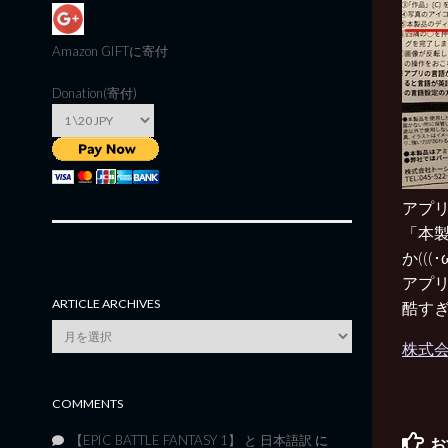
Amazon GIFT
に寄付
Donation(寄付)
アプ
「本
か(((･ω
アプ
ARTICLE ARCHIVES
酷すぎ
Article
株式
Archives
COMMENTS
【EPIC BATTLE FANTASY 1】 と 日本語訳
に
お