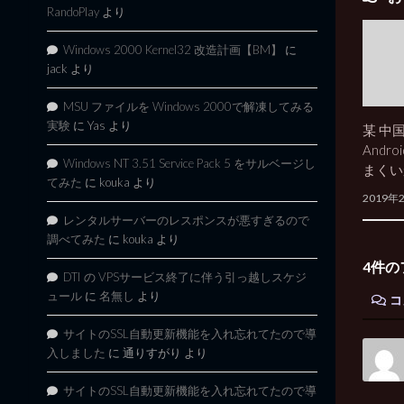
RandoPlay
より
Windows 2000 Kernel32 改造計画【BM】
に
jack
より
MSU ファイルを Windows 2000で解凍してみる
実験
に
Yas
より
某 中
Andr
Windows NT 3.51 Service Pack 5 をサルベージし
まくい
てみた
に
kouka
より
2019年
レンタルサーバーのレスポンスが悪すぎるので
調べてみた
に
kouka
より
4件の
DTI の VPSサービス終了に伴う引っ越しスケジ
ュール
に
名無し
より
コ
サイトのSSL自動更新機能を入れ忘れてたので導
入しました
に
通りすがり
より
サイトのSSL自動更新機能を入れ忘れてたので導