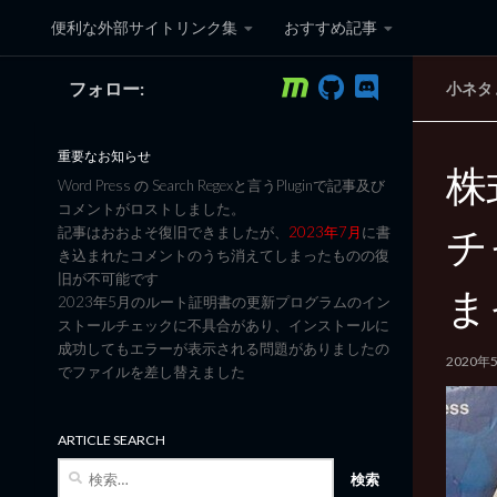
便利な外部サイトリンク集
おすすめ記事
コンテンツへスキップ
フォロー:
小ネタ
黒翼猫のコンピュータ日記 3
重要なお知らせ
株
Word Press の Search Regexと言うPluginで記事及び
コメントがロストしました。
チ
記事はおおよそ復旧できましたが、
2023年7月
に書
き込まれたコメントのうち消えてしまったものの復
旧が不可能です
ま
2023年5月のルート証明書の更新プログラムのイン
ストールチェックに不具合があり、インストールに
成功してもエラーが表示される問題がありましたの
2020年
でファイルを差し替えました
ARTICLE SEARCH
検
索: