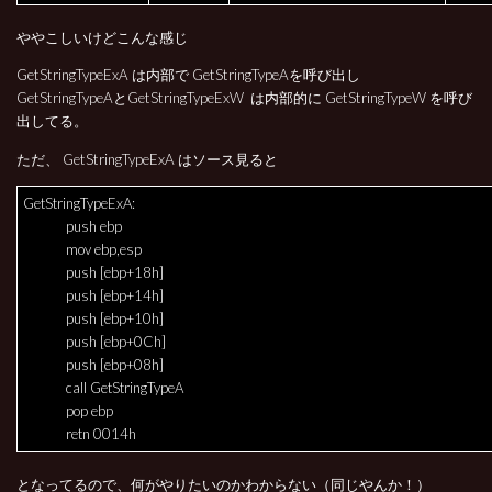
ややこしいけどこんな感じ
GetStringTypeExA は内部で GetStringTypeAを呼び出し
GetStringTypeAとGetStringTypeExW は内部的に GetStringTypeW を呼び
出してる。
ただ、 GetStringTypeExA はソース見ると
GetStringTypeExA:
push ebp
mov ebp,esp
push [ebp+18h]
push [ebp+14h]
push [ebp+10h]
push [ebp+0Ch]
push [ebp+08h]
call GetStringTypeA
pop ebp
retn 0014h
となってるので、何がやりたいのかわからない（同じやんか！）