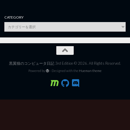
CATEGORY
category
黒翼猫のコンピュータ日記 3rd Edition © 2026. All Rights Reserved.
Powered by
- Designed with the
Hueman theme