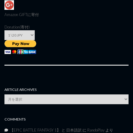
Amazon GIFT
に寄付
Donation(寄付)
ARTICLE ARCHIVES
Article
Archives
COMMENTS
【EPIC BATTLE FANTASY 1】 と 日本語訳
に
RandoPlay
より