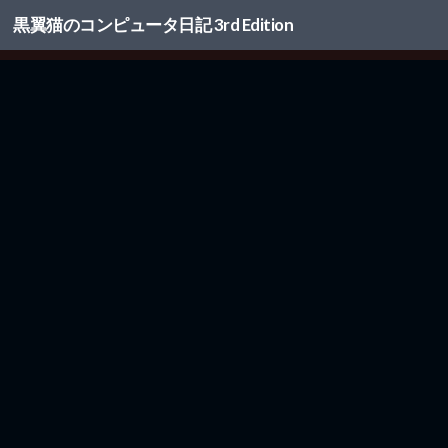
黒翼猫のコンピュータ日記 3rd Edition
コンテンツへスキップ