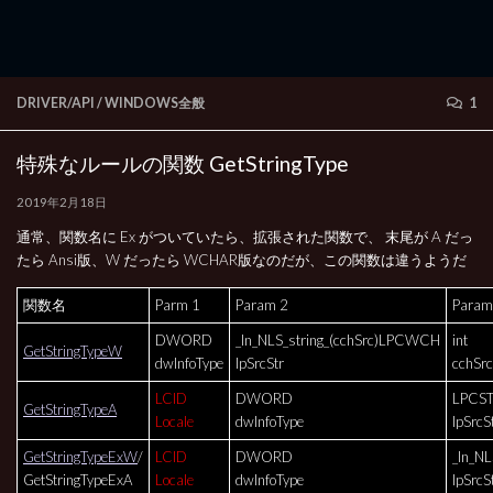
DRIVER/API
/
WINDOWS全般
1
特殊なルールの関数 GetStringType
2019年2月18日
通常、関数名に Ex がついていたら、拡張された関数で、 末尾が A だっ
たら Ansi版、W だったら WCHAR版なのだが、この関数は違うようだ
関数名
Parm 1
Param 2
Param
DWORD
_In_NLS_string_(cchSrc)LPCWCH
int
GetStringTypeW
dwInfoType
lpSrcStr
cchSrc
LCID
DWORD
LPCS
GetStringTypeA
Locale
dwInfoType
lpSrcS
GetStringTypeExW
/
LCID
DWORD
_In_N
GetStringTypeExA
Locale
dwInfoType
lpSrcS