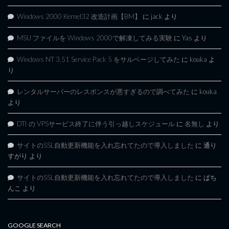
Windows 2000 Kernel32 改造計画【BM】
に
jack
より
MSU ファイルを Windows 2000で解凍してみる実験
に
Yas
より
Windows NT 3.51 Service Pack 5 をサルベージしてみた
に
kouka
よ
り
レンタルサーバーのレスポンスが悪すぎるので調べてみた
に
kouka
より
DTI の VPSサービス終了に伴う引っ越しスケジュール
に
名無し
より
サイトのSSL自動更新機能を入れ忘れてたので導入しました
に
通り
すがり
より
サイトのSSL自動更新機能を入れ忘れてたので導入しました
に
ぱち
んこ
より
GOOGLE SEARCH