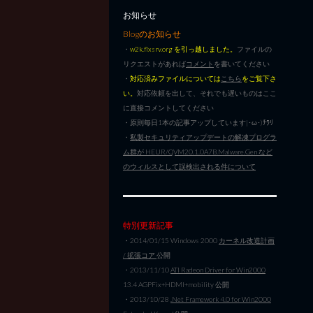
お知らせ
Blogのお知らせ
・
w2k.flxsrv.org を引っ越しました。
ファイルの
リクエストがあれば
コメント
を書いてください
・
対応済みファイルについては
こちら
をご覧下さ
い。
対応依頼を出して、それでも遅いものはここ
に直接コメントしてください
・原則毎日1本の記事アップしています|･ω･)ﾁﾗﾘ
・
私製セキュリティアップデートの解凍プログラ
ム群が HEUR/QVM20.1.0A7B.Malware.Gen など
のウィルスとして誤検出される件について
特別更新記事
・2014/01/15 Windows 2000
カーネル改造計画
/ 拡張コア
公開
・2013/11/10
ATI Radeon Driver for Win2000
13.4 AGPFix+HDMI+mobility 公開
・2013/10/28
.Net Framework 4.0 for Win2000