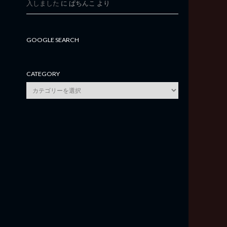
入しました
に
ぱちんこ
より
GOOGLE SEARCH
CATEGORY
category