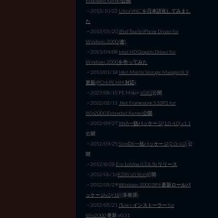
Extended Kernel公開
・2013/10/22
Ultra VNC を日本語化してみまし
た
・2013/05/20
iPod Touch/iPhone Driver for
Windows 2000(改)
・2013/04/08
Intel HD Graphic Driver for
Windows 2000を作ってみた
・2013/01/18
Intel Matrix Storage Manager 8.9
更新(PCH/PCHM 対応)
・2023/08/15 PE Maker
v0.83
公開
・2022/02/13
.Net Framework 3.5SP1 for
Win2000 Extended Kernel公開
・2012/09/27
XNA一括パッケージ(1.0-4.0) v1.1
公開
・2012/09/25
SlimDX一括パッケージ(2.0/4.0)
公
開
・2012/8/28
Ese Lolifox 0.3.8.9a リリース
・2012/06/16
KDW v0.96m
公開
・2012/05/29
Windows 2000 SP4 更新ロールパ
ッケージv2(r18)
(非推奨)
・2012/05/21
iTunes インストーラー for
Win2000
更新 v0.31