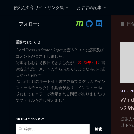
便利な外部サイトリンク集
おすすめ記事
コンテンツへスキップ
フォロー:
日
黒翼猫のコンピュータ日記 3
重要なお知らせ
Word Press の Search Regexと言うPluginで記事及び
コメントがロストしました。
記事はおおよそ復旧できましたが、
2023年7月
に書
き込まれたコメントのうち消えてしまったものの復
旧が不可能です
2023年5月のルート証明書の更新プログラムのイン
ストールチェックに不具合があり、インストールに
SECURI
成功してもエラーが表示される問題がありましたの
Win
でファイルを差し替えました
v2.
拡張カー
ARTICLE SEARCH
以下のと
検
索: