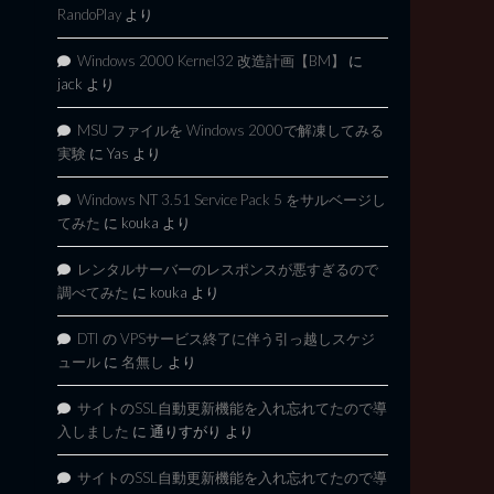
RandoPlay
より
Windows 2000 Kernel32 改造計画【BM】
に
jack
より
MSU ファイルを Windows 2000で解凍してみる
実験
に
Yas
より
Windows NT 3.51 Service Pack 5 をサルベージし
てみた
に
kouka
より
レンタルサーバーのレスポンスが悪すぎるので
調べてみた
に
kouka
より
DTI の VPSサービス終了に伴う引っ越しスケジ
ュール
に
名無し
より
サイトのSSL自動更新機能を入れ忘れてたので導
入しました
に
通りすがり
より
サイトのSSL自動更新機能を入れ忘れてたので導