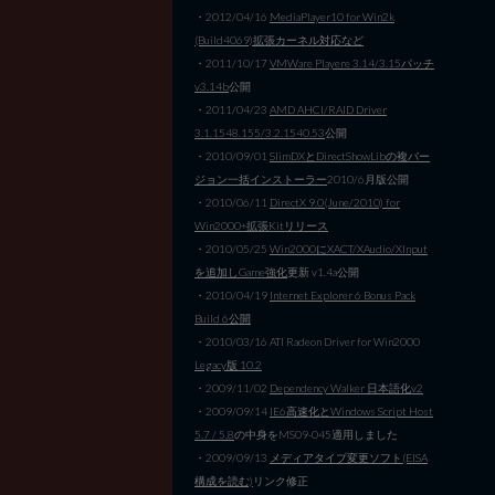
・2012/04/16
MediaPlayer10 for Win2k
(Build4069)拡張カーネル対応など
・2011/10/17
VMWare Playere 3.14/3.15パッチ
v3.14b
公開
・2011/04/23
AMD AHCI/RAID Driver
3.1.1548.155/3.2.1540.53
公開
・2010/09/01
SlimDXとDirectShowLibの複バー
ジョン一括インストーラー
2010/6月版公開
・2010/06/11
DirectX 9.0(June/2010) for
Win2000+拡張Kitリリース
・2010/05/25
Win2000にXACT/XAudio/XInput
を追加しGame強化
更新 v1.4a公開
・2010/04/19
Internet Explorer 6 Bonus Pack
Build 6公開
・2010/03/16 ATI Radeon Driver for Win2000
Legacy版 10.2
・2009/11/02
Dependency Walker 日本語化v2
・2009/09/14
IE6高速化とWindows Script Host
5.7 / 5.8
の中身をMS09-045適用しました
・2009/09/13
メディアタイプ変更ソフト(EISA
構成を読む)
リンク修正