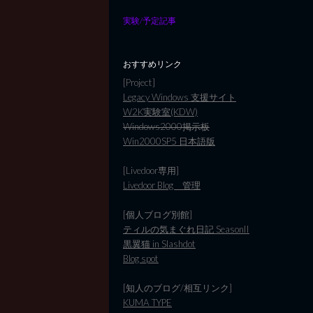
実験/予定記事
おすすめリンク
[Project]
Legacy Windows 支援サイト
W2K実験室(KDW)
Windows2000掲示板
Win2000SP5 日本語版
[Livedoor専用]
Livedoor Blog 管理
[個人ブログ別館]
ティルの気まぐれ日記 SeasonII
黒翼猫 in Slashdot
Blog spot
[知人のブログ/相互リンク]
KUMA TYPE