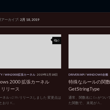
付アーカイブ:
2月 18, 2019
rd Edition
Windows 2000 tunes up blog
0
TY
/
WIN2000拡張カーネル
2019年2月18日
DRIVER/API
/
WINDOWS全般
dows 2000 拡張カーネル
特殊なルールの関
9h リリース
GetStringType
ネル v2.9h リリースしました 変更点は
通常、関数名に Ex がつ
おり K...
た関数で、 末尾が A...