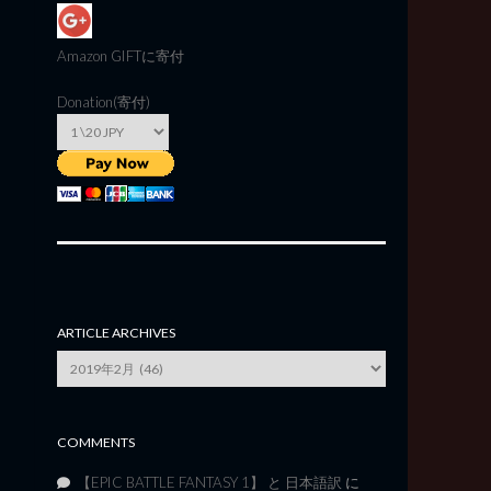
Amazon GIFT
に寄付
Donation(寄付)
ARTICLE ARCHIVES
Article
Archives
COMMENTS
【EPIC BATTLE FANTASY 1】 と 日本語訳
に