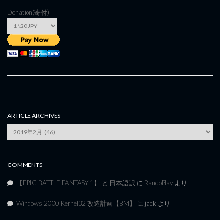
Donation(寄付)
ARTICLE ARCHIVES
Article
Archives
COMMENTS
【EPIC BATTLE FANTASY 1】 と 日本語訳
に
RandoPlay
より
Windows 2000 Kernel32 改造計画【BM】
に
jack
より