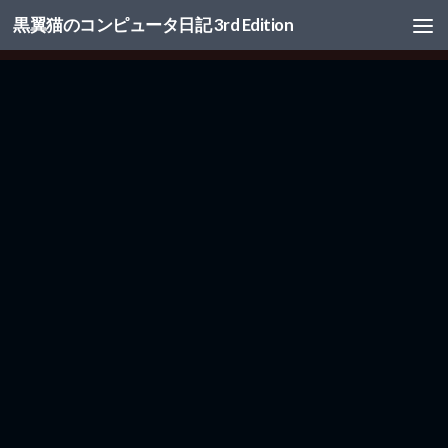
黒翼猫のコンピュータ日記 3rd Edition
コンテンツへスキップ