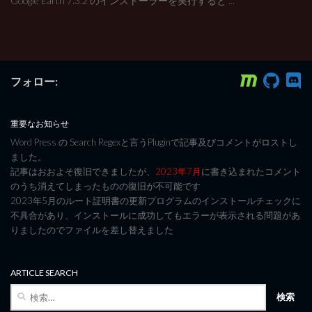
Google Earth 7.3.2 のインストーラーを実行すると ...
フォロー:
重要なお知らせ
Word Press の Search Regexと言うPluginで記事及びコメントがロストし
ました。
記事はおおよそ復旧できましたが、
2023年7月
に書き込まれたコメント
のうち消えてしまったものの復旧が不可能です
2023年5月のルート証明書の更新プログラムのインストールチェックに
不具合があり、インストールに成功してもエラーが表示される問題があ
りましたのでファイルを差し替えました
ARTICLE SEARCH
検
索: