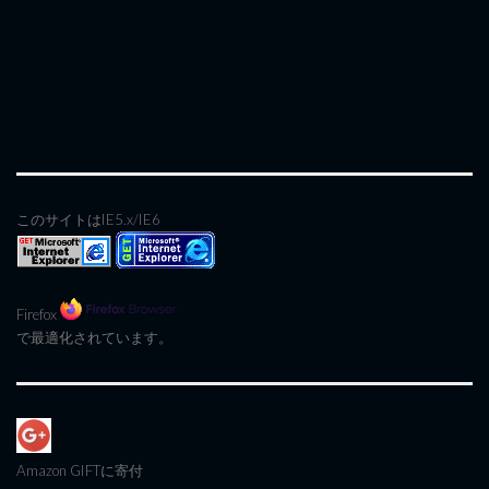
このサイトはIE5.x/IE6
Firefox
で最適化されています。
Amazon GIFT
に寄付