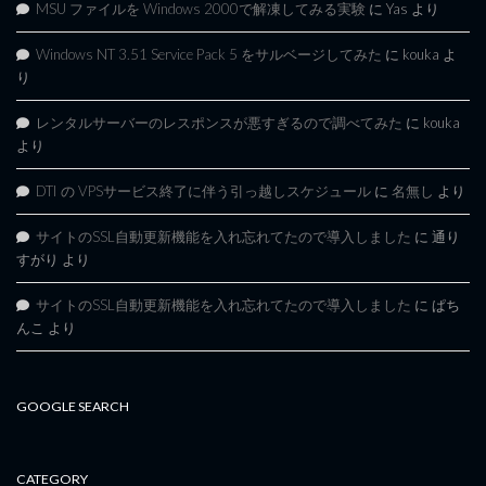
MSU ファイルを Windows 2000で解凍してみる実験
に
Yas
より
Windows NT 3.51 Service Pack 5 をサルベージしてみた
に
kouka
よ
り
レンタルサーバーのレスポンスが悪すぎるので調べてみた
に
kouka
より
DTI の VPSサービス終了に伴う引っ越しスケジュール
に
名無し
より
サイトのSSL自動更新機能を入れ忘れてたので導入しました
に
通り
すがり
より
サイトのSSL自動更新機能を入れ忘れてたので導入しました
に
ぱち
んこ
より
GOOGLE SEARCH
CATEGORY