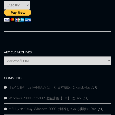
ARTICLE ARCHIVES
Article
Archives
COMMENTS
【EPIC BATTLE FANTASY 1】 と 日本語訳
に
RandoPlay
より
Windows 2000 Kernel32 改造計画【BM】
に
jack
より
MSU ファイルを Windows 2000で解凍してみる実験
に
Yas
より