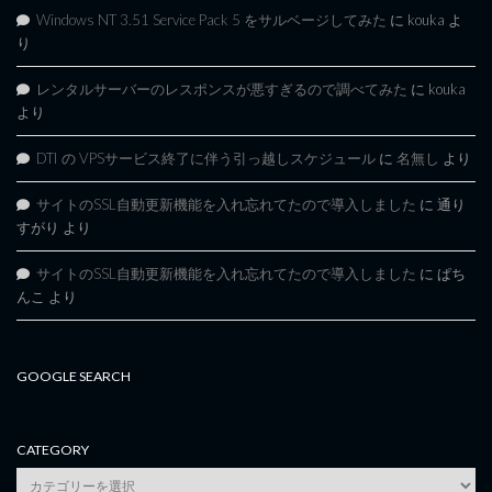
Windows NT 3.51 Service Pack 5 をサルベージしてみた
に
kouka
よ
り
レンタルサーバーのレスポンスが悪すぎるので調べてみた
に
kouka
より
DTI の VPSサービス終了に伴う引っ越しスケジュール
に
名無し
より
サイトのSSL自動更新機能を入れ忘れてたので導入しました
に
通り
すがり
より
サイトのSSL自動更新機能を入れ忘れてたので導入しました
に
ぱち
んこ
より
GOOGLE SEARCH
CATEGORY
category