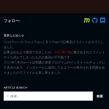
フォロー:
重要なお知らせ
Word Press の Search Regexと言うPluginで記事及びコメントがロストし
ました。
記事はおおよそ復旧できましたが、
2023年7月
に書き込まれたコメント
のうち消えてしまったものの復旧が不可能です
2023年5月のルート証明書の更新プログラムのインストールチェックに
不具合があり、インストールに成功してもエラーが表示される問題があ
りましたのでファイルを差し替えました
ARTICLE SEARCH
検
索: