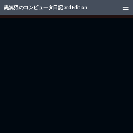
黒翼猫のコンピュータ日記 3rd Edition
コンテンツへスキップ