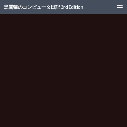
黒翼猫のコンピュータ日記 3rd Edition
コンテンツへスキップ