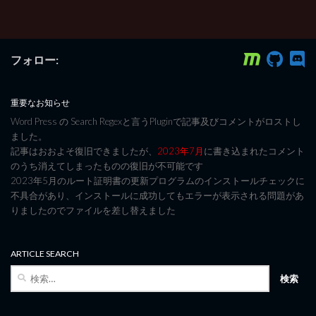
フォロー:
重要なお知らせ
Word Press の Search Regexと言うPluginで記事及びコメントがロストし
ました。
記事はおおよそ復旧できましたが、
2023年7月
に書き込まれたコメント
のうち消えてしまったものの復旧が不可能です
2023年5月のルート証明書の更新プログラムのインストールチェックに
不具合があり、インストールに成功してもエラーが表示される問題があ
りましたのでファイルを差し替えました
ARTICLE SEARCH
検
索: