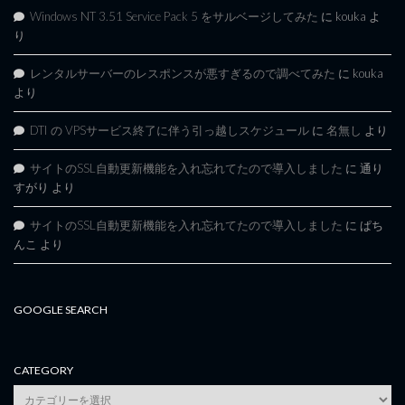
Windows NT 3.51 Service Pack 5 をサルベージしてみた
に
kouka
よ
り
レンタルサーバーのレスポンスが悪すぎるので調べてみた
に
kouka
より
DTI の VPSサービス終了に伴う引っ越しスケジュール
に
名無し
より
サイトのSSL自動更新機能を入れ忘れてたので導入しました
に
通り
すがり
より
サイトのSSL自動更新機能を入れ忘れてたので導入しました
に
ぱち
んこ
より
GOOGLE SEARCH
CATEGORY
category