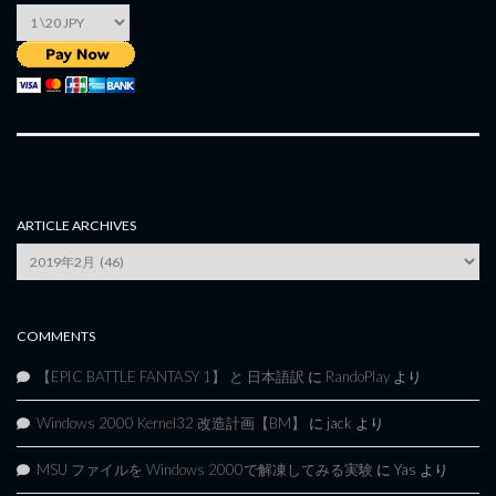
ARTICLE ARCHIVES
Article
Archives
COMMENTS
【EPIC BATTLE FANTASY 1】 と 日本語訳
に
RandoPlay
より
Windows 2000 Kernel32 改造計画【BM】
に
jack
より
MSU ファイルを Windows 2000で解凍してみる実験
に
Yas
より