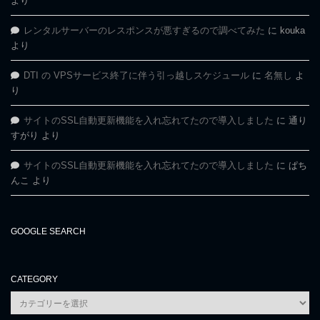
より
レンタルサーバーのレスポンスが悪すぎるので調べてみた
に
kouka
より
DTI の VPSサービス終了に伴う引っ越しスケジュール
に
名無し
よ
り
サイトのSSL自動更新機能を入れ忘れてたので導入しました
に
通り
すがり
より
サイトのSSL自動更新機能を入れ忘れてたので導入しました
に
ぱち
んこ
より
GOOGLE SEARCH
CATEGORY
category