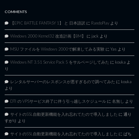
COMMENTS
【EPIC BATTLE FANTASY 1】 と 日本語訳
に
RandoPlay
より
Windows 2000 Kernel32 改造計画【BM】
に
jack
より
MSU ファイルを Windows 2000で解凍してみる実験
に
Yas
より
Windows NT 3.51 Service Pack 5 をサルベージしてみた
に
kouka
よ
り
レンタルサーバーのレスポンスが悪すぎるので調べてみた
に
kouka
より
DTI の VPSサービス終了に伴う引っ越しスケジュール
に
名無し
より
サイトのSSL自動更新機能を入れ忘れてたので導入しました
に
通り
すがり
より
サイトのSSL自動更新機能を入れ忘れてたので導入しました
に
ぱち