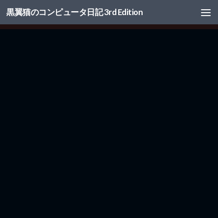
黒翼猫のコンピュータ日記 3rd Edition
コンテンツへスキップ