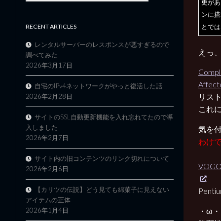
更があ
ンに搭
RECENT ARTICLES
とでは
レンタルサーバーのレスポンスが悪すぎるので
えっ、
調べてみた
2026年3月17日
Comple
Affect
自宅のIPv4ネットワークがやっと復活した話
リス
2026年2月28日
これに
サイトのSSL自動更新機能を入れ忘れてたので導
入しました
気を
2026年2月7日
わけ
サイト内の旧コンテンツのリンク切れについて
VOGON
2026年2月6日
【カリツの伝説】どう見ても綿菓子に見えない
Pen
アイテムの正体
2026年1月4日
・ω・