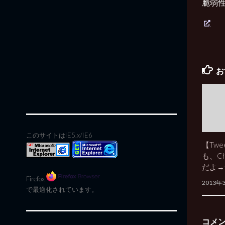
脆弱
お
このサイトはIE5.x/IE6
【Twe
も、C
だよ→
Firefox
2013年
で最適化されています。
コメ