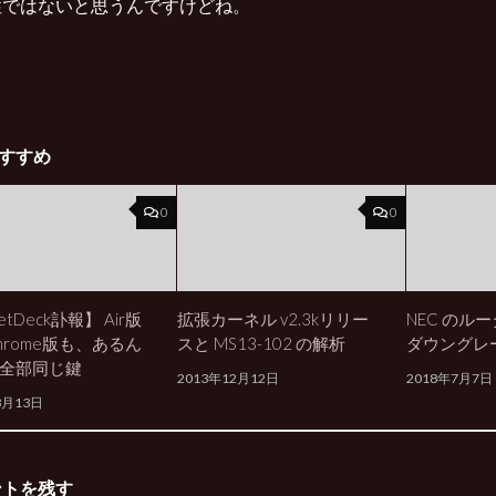
性ではないと思うんですけどね。
すすめ
0
0
etDeck訃報】 Air版
拡張カーネル v2.3kリリー
NEC のル
hrome版も、あるん
スと MS13-102 の解析
ダウングレ
全部同じ鍵
2013年12月12日
2018年7月7日
3月13日
ントを残す