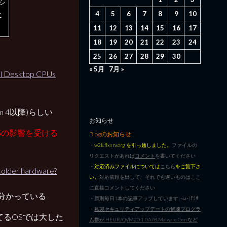
シ
4
5
6
7
8
9
10
こ
11
12
13
14
15
16
17
18
19
20
21
22
23
24
25
26
27
28
29
30
« 5月
7月 »
tel Desktop CPUs
 4以降)らしい
お知らせ
部の影響を受ける
Blogのお知らせ
・
w2k.flxsrv.org を引っ越しました。
ファイルの
リクエストがあれば
コメント
を書いてください
・
対応済みファイルについては
こちら
をご覧下さ
older hardware?
い。
対応依頼を出して、それでも遅いものはここ
に直接コメントしてください
のが分かっている
・原則毎日1本の記事アップしています|･ω･)ﾁﾗﾘ
・
私製セキュリティアップデートの解凍プログラ
てるOSでは大した
ム群が HEUR/QVM20.1.0A7B.Malware.Gen など