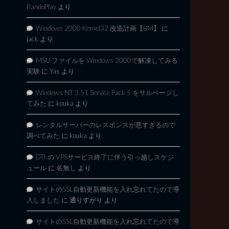
RandoPlay
より
Windows 2000 Kernel32 改造計画【BM】
に
jack
より
MSU ファイルを Windows 2000で解凍してみる
実験
に
Yas
より
Windows NT 3.51 Service Pack 5 をサルベージし
てみた
に
kouka
より
レンタルサーバーのレスポンスが悪すぎるので
調べてみた
に
kouka
より
DTI の VPSサービス終了に伴う引っ越しスケジ
ュール
に
名無し
より
サイトのSSL自動更新機能を入れ忘れてたので導
入しました
に
通りすがり
より
サイトのSSL自動更新機能を入れ忘れてたので導