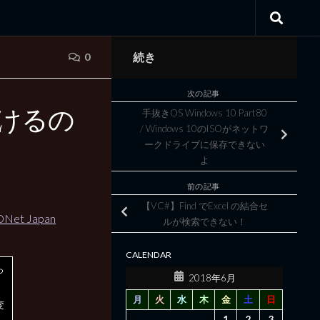
続き
0
次の記事
を受けるの
手抜きOS Windows 10 Part80
/ Windows 10のISOがネットワ
ークドライブに保存できない
よ
前の記事
【VC#】Find でExcel の結合セ
t Japan
ルが検索できない！
CALENDAR
っ
2018年6月
月
火
水
木
金
土
日
変
1
2
3