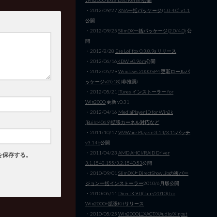
・2012/09/27
XNA一括パッケージ(1.0-4.0) v1.1
公開
・2012/09/25
SlimDX一括パッケージ(2.0/4.0)
公
開
・2012/8/28
Ese Lolifox 0.3.8.9a リリース
・2012/06/16
KDW v0.96m
公開
・2012/05/29
Windows 2000 SP4 更新ロールパ
ッケージv2(r18)
(非推奨)
・2012/05/21
iTunes インストーラー for
Win2000
更新 v0.31
・2012/04/16
MediaPlayer10 for Win2k
(Build4069)拡張カーネル対応など
・2011/10/17
VMWare Playere 3.14/3.15パッチ
v3.14b
公開
・2011/04/23
AMD AHCI/RAID Driver
を保存する。
3.1.1548.155/3.2.1540.53
公開
・2010/09/01
SlimDXとDirectShowLibの複バー
ジョン一括インストーラー
2010/6月版公開
・2010/06/11
DirectX 9.0(June/2010) for
Win2000+拡張Kitリリース
・2010/05/25
Win2000にXACT/XAudio/XInput