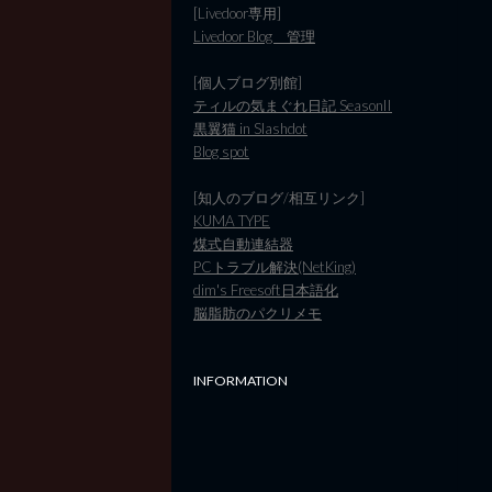
[Livedoor専用]
Livedoor Blog 管理
[個人ブログ別館]
ティルの気まぐれ日記 SeasonII
黒翼猫 in Slashdot
Blog spot
[知人のブログ/相互リンク]
KUMA TYPE
煤式自動連結器
PCトラブル解決(NetKing)
dim's Freesoft日本語化
脳脂肪のパクリメモ
INFORMATION