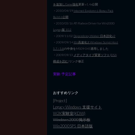
を追加しGame強化
更新 v1.4a公開
・2010/04/19
Internet Explorer 6 Bonus Pack
Build 6公開
・2010/03/16 ATI Radeon Driver for Win2000
Legacy版 10.2
・2009/11/02
Dependency Walker 日本語化v2
・2009/09/14
IE6高速化とWindows Script Host
5.7 / 5.8
の中身をMS09-045適用しました
・2009/09/13
メディアタイプ変更ソフト(EISA
構成を読む)
リンク修正
実験/予定記事
おすすめリンク
[Project]
Legacy Windows 支援サイト
W2K実験室(KDW)
Windows2000掲示板
Win2000SP5 日本語版