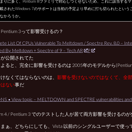
まりに多く、Pentium IIIファミリで対応しつくせないため、これに該当するマ
載されたWindows 7のサポートは当初の予定より早めに打ち切られたという
なかろうか。
Pentium 3って影響受けるの？
te List Of CPUs Vulnerable To Meltdown / Spectre Rev. 8.0 – In
ed By Meltdown + Spectre of 9 – Tech AR
P
トが公開されてた
よると、完全に影響を受けるのは 2005年のモデルから(Pentium
付けなくてはならないのは、
影響を受けないのではなくて、全
ではない
事だ
S • View topic – MELTDOWN and SPECTRE vulnerabilities and 
tium 4 / Pentium 3 でのテストした人が居て両方影響を受ける
 まぁ、どちらにしても、Vista 以前のシングルユーザーで使っ