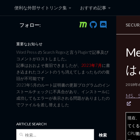
便利な外部サイトリンク集
おすすめ記事
コンテンツへスキップ
フォロー:
SECUR
黒翼猫のコンピュータ日記 3
重要なお知らせ
Me
Word Press の Search Regexと言うPluginで記事及び
コメントがロストしました。
は
記事はおおよそ復旧できましたが、
2023年7月
に書
き込まれたコメントのうち消えてしまったものの復
旧が不可能です
2018年
2023年5月のルート証明書の更新プログラムのイン
ストールチェックに不具合があり、インストールに
MS、S
成功してもエラーが表示される問題がありましたの
でファイルを差し替えました
現在、
ARTICLE SEARCH
てくる
検
CPU
索: