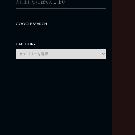
入しました
に
ぱちんこ
より
GOOGLE SEARCH
CATEGORY
category