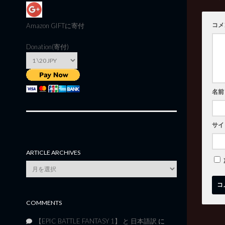
コメ
Amazon GIFT
に寄付
Donation(寄付)
名前
サイ
ARTICLE ARCHIVES
Article
Archives
COMMENTS
【EPIC BATTLE FANTASY 1】 と 日本語訳
に