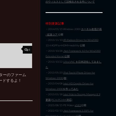
のウィルスとして誤検出される件について
特別更新記事
・2014/01/15 Windows 2000
カーネル改造計画
/ 拡張コア
公開
・2013/11/10
ATI Radeon Driver for Win2000
13.4 AGPFix+HDMI+mobility 公開
4
・2013/10/28
.Net Framework 4.0 for Win2000
Extended Kernel公開
・2013/10/22
Ultra VNC を日本語化してみまし
た
・2013/05/20
iPod Touch/iPhone Driver for
ーターのファーム
Windows 2000(改)
ードするよ！
・2013/04/08
Intel HD Graphic Driver for
Windows 2000を作ってみた
・2013/01/18
Intel Matrix Storage Manager 8.9
更新(PCH/PCHM 対応)
・2023/08/15 PE Maker
v0.83
公開
・2022/02/13
.Net Framework 3.5SP1 for
Win2000 Extended Kernel公開