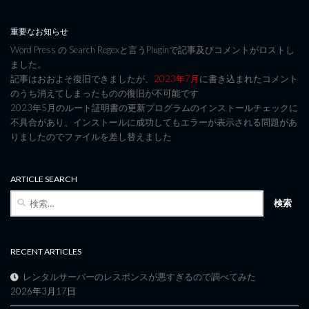
重要なお知らせ
Word Press の Search Regexと言うPluginで記事及びコメントがロストし
ました。
記事はおおよそ復旧できましたが、
2023年7月
に書き込まれたコメント
のうち消えてしまったものの復旧が不可能です
2023年5月のルート証明書の更新プログラムのインストールチェックに
不具合があり、インストールに成功してもエラーが表示される問題があ
りましたのでファイルを差し替えました
ARTICLE SEARCH
検
索:
RECENT ARTICLES
レンタルサーバーのレスポンスが悪すぎるので調べてみた
2026年3月17日