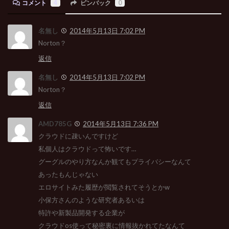
コメント
4
ピンバック
0
名無し
2014年5月13日 7:02 PM
Norton？
返信
名無し
2014年5月13日 7:02 PM
Norton？
返信
AMD785G
2014年5月13日 7:36 PM
クラウドに疎いんですけど
私個人はクラウドって怖いです…
グーグルのやり方なんか観てもプライバシーなんて
あったもんじゃない
エロサイトみた履歴が閲覧されてそうとかw
小保方さんのような研究者あるいは
特許や新製品開発する企業が
クラウドos使って秘密裏に情報抜かれてたなんて