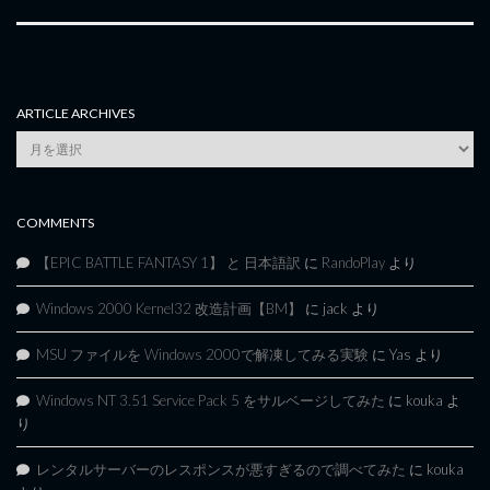
ARTICLE ARCHIVES
Article
Archives
COMMENTS
【EPIC BATTLE FANTASY 1】 と 日本語訳
に
RandoPlay
より
Windows 2000 Kernel32 改造計画【BM】
に
jack
より
MSU ファイルを Windows 2000で解凍してみる実験
に
Yas
より
Windows NT 3.51 Service Pack 5 をサルベージしてみた
に
kouka
よ
り
レンタルサーバーのレスポンスが悪すぎるので調べてみた
に
kouka