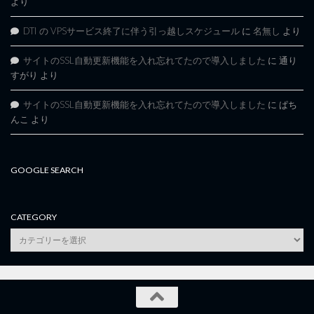
より
DTI の VPSサービス終了に伴う引っ越しスケジュール
に
名無し
より
サイトのSSL自動更新機能を入れ忘れてたので導入しました
に
通り
すがり
より
サイトのSSL自動更新機能を入れ忘れてたので導入しました
に
ぱち
んこ
より
GOOGLE SEARCH
CATEGORY
category