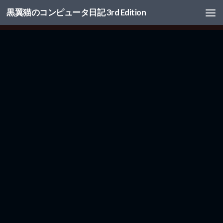
黒翼猫のコンピュータ日記 3rd Edition
コンテンツへスキップ