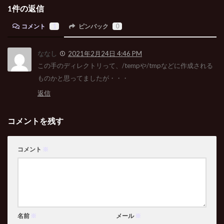
1件の返信
コメント
1
ピンバック
0
ななし
2021年2月24日 4:46 PM
この手のディレクトリって、/tempや/tmpなどに作成される
ものかと思ってましたが・・・
返信
コメントを残す
コメント
※
名前
※
メール
※