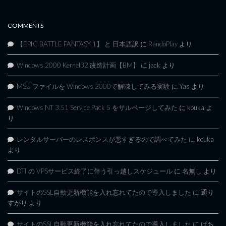
COMMENTS
【EPIC BATTLE FANTASY 1】 と 日本語訳
に
RandoPlay
より
Windows 2000 Kernel32 改造計画【BM】
に
jack
より
MSU ファイルを Windows 2000で解凍してみる実験
に
Yas
より
Windows NT 3.51 Service Pack 5 をサルベージしてみた
に
kouka
よ
り
レンタルサーバーのレスポンスが悪すぎるので調べてみた
に
kouka
より
DTI の VPSサービス終了に伴う引っ越しスケジュール
に
名無し
より
サイトのSSL自動更新機能を入れ忘れてたので導入しました
に
通り
すがり
より
サイトのSSL自動更新機能を入れ忘れてたので導入しました
に
ぱち