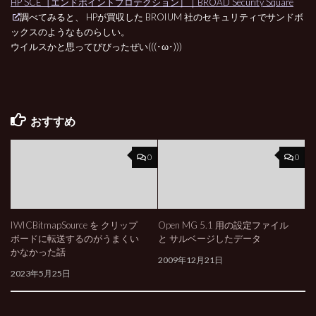
HP SCE［エンドポイントプロテクション］｜BROAD Security Square
調べてみると、 HPが買収した BROIUM 社のセキュリティでサンドボ
ックスのようなものらしい。
ウイルスかと思ってびびったぜい(((･ω･)))
おすすめ
0
0
IWICBitmapSource を クリップ
Open MG 5.1 用の設定ファイル
ボードに転送するのがうまくい
と サルベージしたデータ
かなかった話
2009年12月21日
2023年5月25日