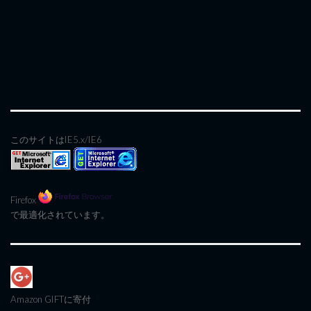
このサイトはIE5.x/IE6
Firefox
で最適化されています。
Amazon GIFT
に寄付