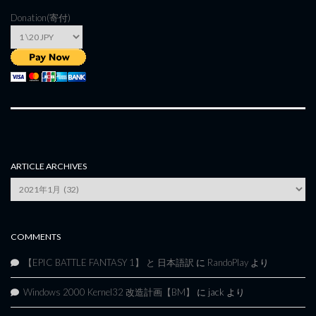
Donation(寄付)
ARTICLE ARCHIVES
Article
Archives
COMMENTS
【EPIC BATTLE FANTASY 1】 と 日本語訳
に
RandoPlay
より
Windows 2000 Kernel32 改造計画【BM】
に
jack
より