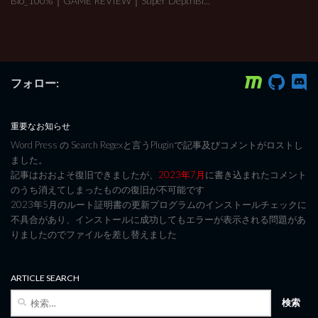
Bio_100%｜GAME REVIEW｜Super DepthBi...
フォロー:
重要なお知らせ
Word Press の Search Regexと言うPluginで記事及びコメントがロストし
ました。
記事はおおよそ復旧できましたが、
2023年7月
に書き込まれたコメント
のうち消えてしまったものの復旧が不可能です
2023年5月のルート証明書の更新プログラムのインストールチェックに
不具合があり、インストールに成功してもエラーが表示される問題があ
りましたのでファイルを差し替えました
ARTICLE SEARCH
検
索: