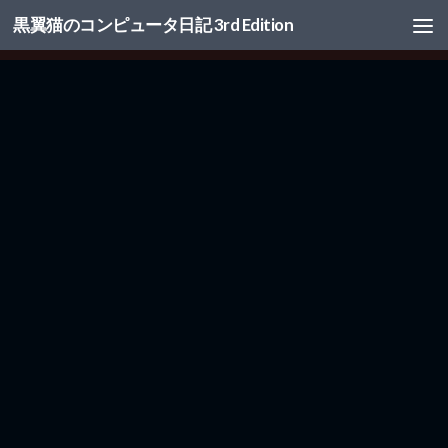
黒翼猫のコンピュータ日記 3rd Edition
コンテンツへスキップ