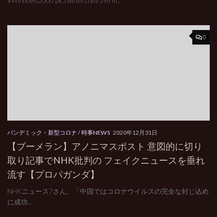
#Windows2000 pic.twitter.com/39frm...
0
パンデミック・新型コロナ
/
時事NEWS
2020年12月31日
【ブーメラン】アノニマスポスト 意図的に切り
取り記事でNHK批判の フェイクニュースを垂れ
流す【プロパガンダ】
NHKニュース7さん、「中国ではコロナウイルスの完全な封じ込め
に成功...