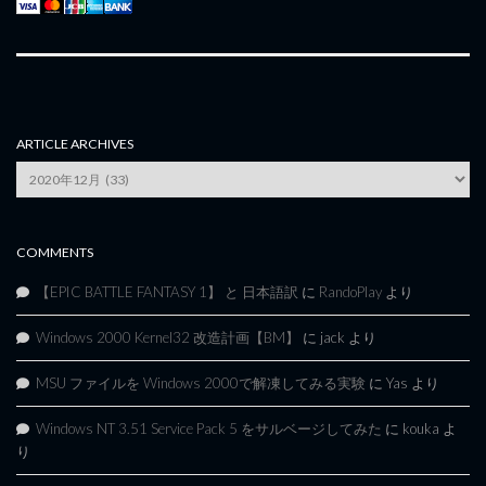
ARTICLE ARCHIVES
Article
Archives
COMMENTS
【EPIC BATTLE FANTASY 1】 と 日本語訳
に
RandoPlay
より
Windows 2000 Kernel32 改造計画【BM】
に
jack
より
MSU ファイルを Windows 2000で解凍してみる実験
に
Yas
より
Windows NT 3.51 Service Pack 5 をサルベージしてみた
に
kouka
よ
り