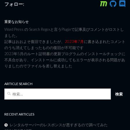
フォロー:
重要なお知らせ
Word Press の Search Regexと言うPluginで記事及びコメントがロストし
ました。
記事はおおよそ復旧できましたが、
2023年7月
に書き込まれたコメント
のうち消えてしまったものの復旧が不可能です
2023年5月のルート証明書の更新プログラムのインストールチェックに
不具合があり、インストールに成功してもエラーが表示される問題があ
りましたのでファイルを差し替えました
ARTICLE SEARCH
検
索:
RECENT ARTICLES
レンタルサーバーのレスポンスが悪すぎるので調べてみた