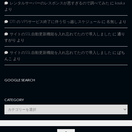
レンタルサーバーのレスポンスが悪すぎるので調べてみた
に
kouka
より
DTI の VPSサービス終了に伴う引っ越しスケジュール
に
名無し
より
サイトのSSL自動更新機能を入れ忘れてたので導入しました
に
通り
すがり
より
サイトのSSL自動更新機能を入れ忘れてたので導入しました
に
ぱち
んこ
より
GOOGLE SEARCH
CATEGORY
category