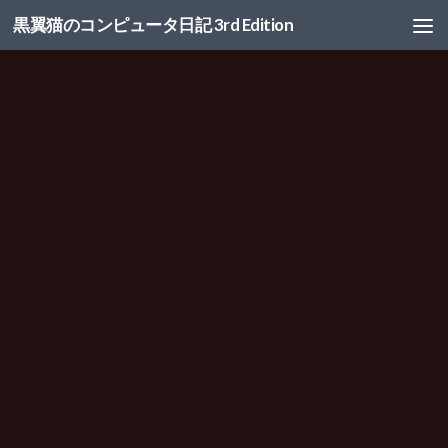
黒翼猫のコンピュータ日記 3rd Edition
コンテンツへスキップ