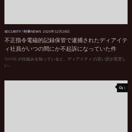
SECURITY
/
時事NEWS
2020年12月28日
不正指令電磁的記録保管で逮捕されたディアイテ
ィ社員がいつの間にか不起訴になっていた件
SHARE の仕組みを知っていると、ディアイティ の言い訳が見苦し
い...
1