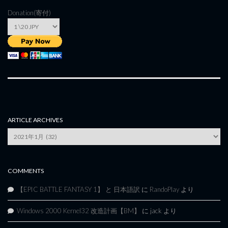
Donation(寄付)
ARTICLE ARCHIVES
Article
Archives
COMMENTS
【EPIC BATTLE FANTASY 1】 と 日本語訳
に
RandoPlay
より
Windows 2000 Kernel32 改造計画【BM】
に
jack
より