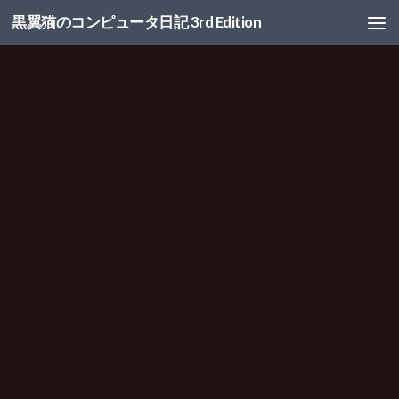
黒翼猫のコンピュータ日記 3rd Edition
コンテンツへスキップ