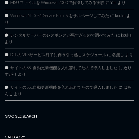
MSU ファイルを Windows 2000で解凍してみる実験
に
Yas
より
Windows NT 3.51 Service Pack 5 をサルベージしてみた
に
kouka
よ
り
レンタルサーバーのレスポンスが悪すぎるので調べてみた
に
kouka
より
DTI の VPSサービス終了に伴う引っ越しスケジュール
に
名無し
より
サイトのSSL自動更新機能を入れ忘れてたので導入しました
に
通り
すがり
より
サイトのSSL自動更新機能を入れ忘れてたので導入しました
に
ぱち
んこ
より
GOOGLE SEARCH
CATEGORY