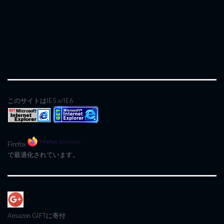
このサイトはIE5.x/IE6
Firefox
で最適化されています。
Amazon GIFT
に寄付