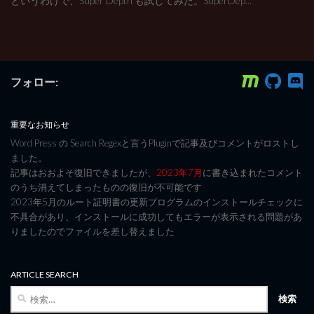
というわけで、Super Depth も試してみた。SuperDep...
フォロー:
重要なお知らせ
Word Press の Search Regexと言うPluginで記事及びコメントがロストし
ました。
記事はおおよそ復旧できましたが、
2023年7月
に書き込まれたコメント
のうち消えてしまったものの復旧が不可能です
2023年5月のルート証明書の更新プログラムのインストールチェックに
不具合があり、インストールに成功してもエラーが表示される問題があ
りましたのでファイルを差し替えました
ARTICLE SEARCH
検
索: