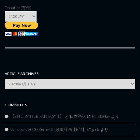
Donation(寄付)
ARTICLE ARCHIVES
Article
Archives
COMMENTS
【EPIC BATTLE FANTASY 1】 と 日本語訳
に
RandoPlay
より
Windows 2000 Kernel32 改造計画【BM】
に
jack
より