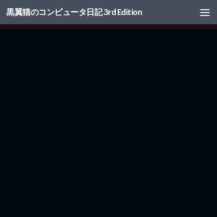
黒翼猫のコンピュータ日記 3rd Edition
コンテンツへスキップ