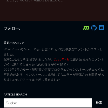
macOS の Microsoft Remote Desktop C...
フォロー:
重要なお知らせ
Word Press の Search Regexと言うPluginで記事及びコメントがロストし
ました。
記事はおおよそ復旧できましたが、
2023年7月
に書き込まれたコメント
のうち消えてしまったものの復旧が不可能です
2023年5月のルート証明書の更新プログラムのインストールチェックに
不具合があり、インストールに成功してもエラーが表示される問題があ
りましたのでファイルを差し替えました
ARTICLE SEARCH
検
索: