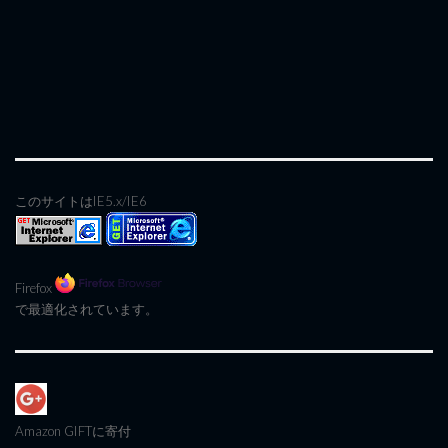
このサイトはIE5.x/IE6
Firefox
で最適化されています。
Amazon GIFT
に寄付