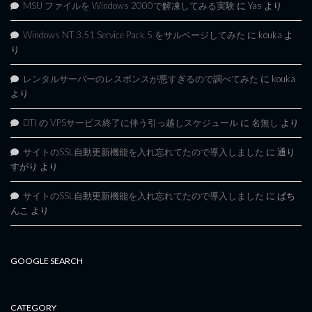
MSU ファイルを Windows 2000で解凍してみる実験
に
Yas
より
Windows NT 3.51 Service Pack 5 をサルベージしてみた
に
kouka
よ
り
レンタルサーバーのレスポンスが悪すぎるので調べてみた
に
kouka
より
DTI の VPSサービス終了に伴う引っ越しスケジュール
に
名無し
より
サイトのSSL自動更新機能を入れ忘れてたので導入しました
に
通り
すがり
より
サイトのSSL自動更新機能を入れ忘れてたので導入しました
に
ぱち
んこ
より
GOOGLE SEARCH
CATEGORY