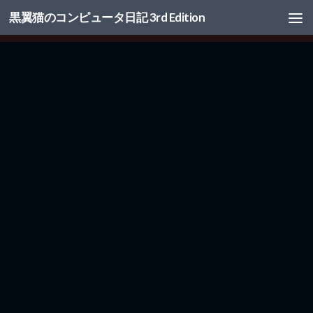
黒翼猫のコンピュータ日記 3rd Edition
コンテンツへスキップ