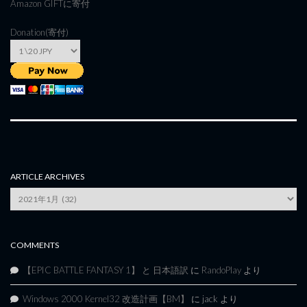
Amazon GIFT
に寄付
Donation(寄付)
ARTICLE ARCHIVES
Article
Archives
COMMENTS
【EPIC BATTLE FANTASY 1】 と 日本語訳
に
RandoPlay
より
Windows 2000 Kernel32 改造計画【BM】
に
jack
より