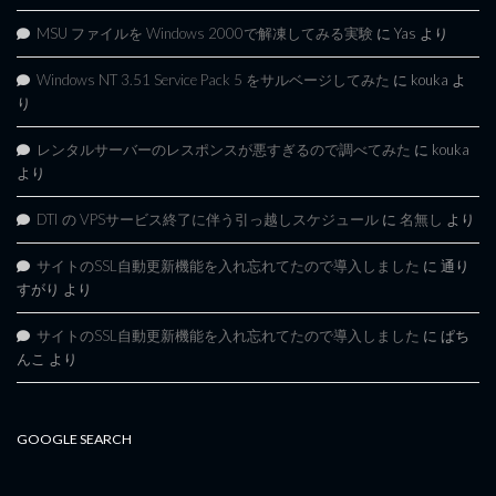
MSU ファイルを Windows 2000で解凍してみる実験
に
Yas
より
Windows NT 3.51 Service Pack 5 をサルベージしてみた
に
kouka
よ
り
レンタルサーバーのレスポンスが悪すぎるので調べてみた
に
kouka
より
DTI の VPSサービス終了に伴う引っ越しスケジュール
に
名無し
より
サイトのSSL自動更新機能を入れ忘れてたので導入しました
に
通り
すがり
より
サイトのSSL自動更新機能を入れ忘れてたので導入しました
に
ぱち
んこ
より
GOOGLE SEARCH