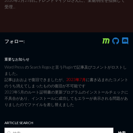
2020年2月25日にトレンドマイクロさんに、某脆弱性を指摘して
受理...
フォロー:
重要なお知らせ
Word Press の Search Regexと言うPluginで記事及びコメントがロストし
ました。
記事はおおよそ復旧できましたが、
2023年7月
に書き込まれたコメント
のうち消えてしまったものの復旧が不可能です
2023年5月のルート証明書の更新プログラムのインストールチェックに
不具合があり、インストールに成功してもエラーが表示される問題があ
りましたのでファイルを差し替えました
ARTICLE SEARCH
検