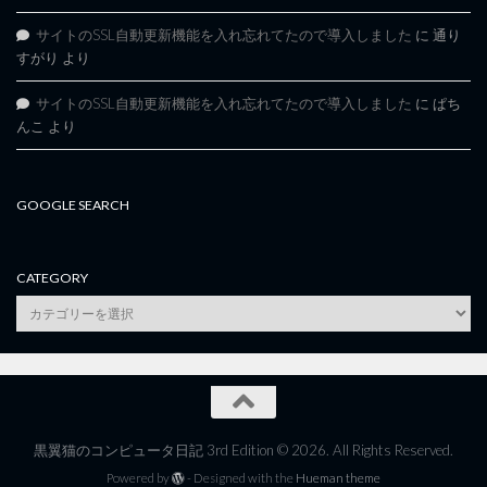
サイトのSSL自動更新機能を入れ忘れてたので導入しました
に
通り
すがり
より
サイトのSSL自動更新機能を入れ忘れてたので導入しました
に
ぱち
んこ
より
GOOGLE SEARCH
CATEGORY
category
黒翼猫のコンピュータ日記 3rd Edition © 2026. All Rights Reserved.
Powered by
- Designed with the
Hueman theme