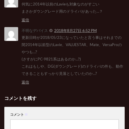
何気に2014年以前のLavieも対象なのがすごい
まさかダウングレード用のドライバがあった…？
返信
不明なデバイス
2018年8月27日 6:52 PM
更新日時が2018/05/23になっていたと言う事はそれまでの
間2014年以前型のLavie、VALUESTAR、Mate、VersaProの
やつも…?
(さすがにPC-9821系はあるのか…?)
これはもしや、DG(ダウングレード)のドライバの件も、動作
できることもすっかり見落としていたのか…?
返信
コメントを残す
コメント
※