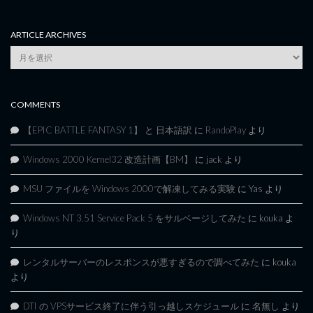
ARTICLE ARCHIVES
Article
Archives
COMMENTS
【EPIC BATTLE FANTASY 1】 と 日本語訳
に
RandoPlay
より
Windows 2000 Kernel32 改造計画【BM】
に
jack
より
MSU ファイルを Windows 2000で解凍してみる実験
に
Yas
より
Windows NT 3.51 Service Pack 5 をサルベージしてみた
に
kouka
よ
り
レンタルサーバーのレスポンスが悪すぎるので調べてみた
に
kouka
より
DTI の VPSサービス終了に伴う引っ越しスケジュール
に
名無し
より