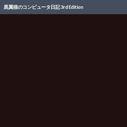
黒翼猫のコンピュータ日記 3rd Edition
コンテンツへスキップ