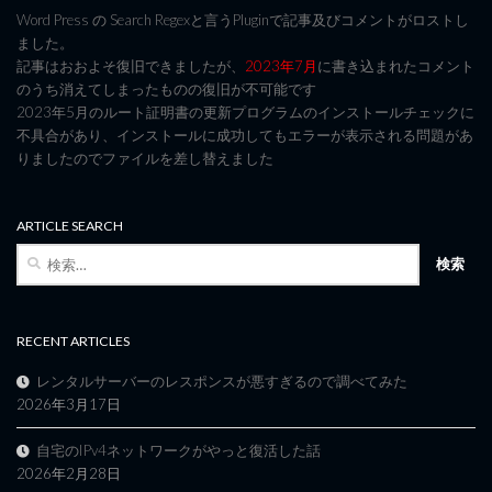
Word Press の Search Regexと言うPluginで記事及びコメントがロストし
ました。
記事はおおよそ復旧できましたが、
2023年7月
に書き込まれたコメント
のうち消えてしまったものの復旧が不可能です
2023年5月のルート証明書の更新プログラムのインストールチェックに
不具合があり、インストールに成功してもエラーが表示される問題があ
りましたのでファイルを差し替えました
ARTICLE SEARCH
検
索:
RECENT ARTICLES
レンタルサーバーのレスポンスが悪すぎるので調べてみた
2026年3月17日
自宅のIPv4ネットワークがやっと復活した話
2026年2月28日