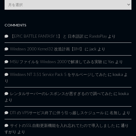
Article
Archives
COMMENTS
【EPIC BATTLE FANTASY 1】 と 日本語訳
に
RandoPlay
より
Windows 2000 Kernel32 改造計画【BM】
に
jack
より
MSU ファイルを Windows 2000で解凍してみる実験
に
Yas
より
Windows NT 3.51 Service Pack 5 をサルベージしてみた
に
kouka
よ
り
レンタルサーバーのレスポンスが悪すぎるので調べてみた
に
kouka
より
DTI の VPSサービス終了に伴う引っ越しスケジュール
に
名無し
より
サイトのSSL自動更新機能を入れ忘れてたので導入しました
に
通り
すがり
より