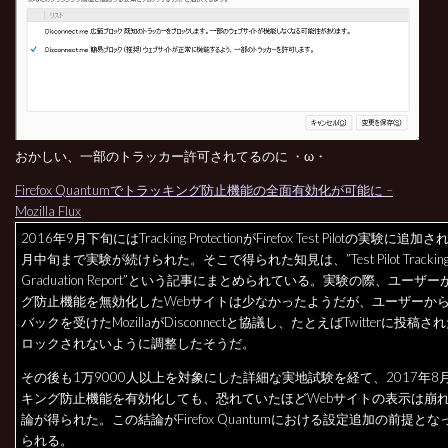
おかしい、一部のトラッカー許可されてるのに ・ω・
Firefox Quantumでトラッキング防止機能の全面有効化が可能に –
Mozilla Flux
2016年9月下旬にはTracking ProtectionがFirefox Test Pilotの実験に追加
月中旬まで実験が続けられた。そこで得られた知見は、”Test Pilot Tracking Pro
Graduation Report”という記事にまとめられている。実験の際、ユーザ
グ防止機能を無効化したWebサイトは少なかったようだが、ユーザーか
バックを受けたMozillaがDisconnectと協議し、たとえばTwitterに投稿
ロックされないように調整したそうだ。
その後も1万9000人以上を対象にした詳細な実地試験を経て、2017年8
キング防止機能を有効化しても、恐れていたほどWebサイトの表示は崩
論が得られた。この結論がFirefox Quantumにおける設定追加の前提と
られる。