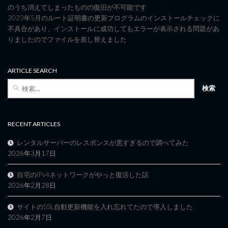
のうち消えてしまったものの復旧が不可能です
2023年5月のルート証明書の更新プログラムのインストールチェックに
不具合があり、インストールに成功してもエラーが表示される問題があ
りましたのでファイルを差し替えました
ARTICLE SEARCH
検
索:
RECENT ARTICLES
レンタルサーバーのレスポンスが悪すぎるので調べてみた
2026年3月17日
自宅のIPv4ネットワークがやっと復活した話
2026年2月28日
サイトのSSL自動更新機能を入れ忘れてたので導入しました
2026年2月7日