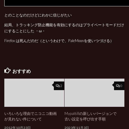
とのことなのだけどにわかに信じがたい
結局、トラッキング防止機能を有効にするのはプライベートモードだけ
にすることにした ・ω・
Firefox は死んだのだ（というわけで、PaleMoonを使いつづける）
おすすめ
2
0
いろいろな理由でニコニコ動画
Mypal68の新しいバージョンで
が見れない件について
古い設定を呼び出す手順
2012年10月23日
2023年11月3日