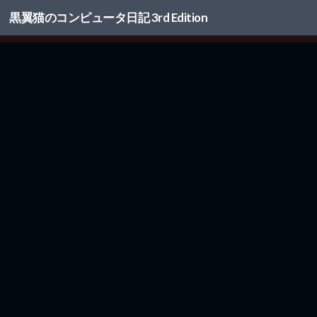
黒翼猫のコンピュータ日記 3rd Edition
コンテンツへスキップ