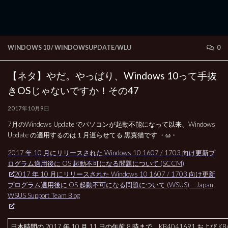
WINDOWS 10
/
WINDOWSUPDATE/WLU
0
【ネタ】やだ。やっぱり、Windows 10って手抜
きOSじゃないですか！その47
2017年10月9日
7月のWindows Update でパソコンが起動不能になって以来、Windows
Update の適用するのは１月遅らせてる 黒翼猫です ・ω・
2017 年 10 月にリリースされた Windows 10 1607 / 1703 向け更新プ
ログラム適用後に OS 起動不可になる問題について (SCCM)
2017 年 10 月にリリースされた Windows 10 1607 / 1703 向け更新
プログラム適用後に OS 起動不可になる問題について (WSUS) – Japan
WSUS Support Team Blog
日本時間の 2017 年 10 月 11 日の午前 8 時まで、KB4041691 および KB