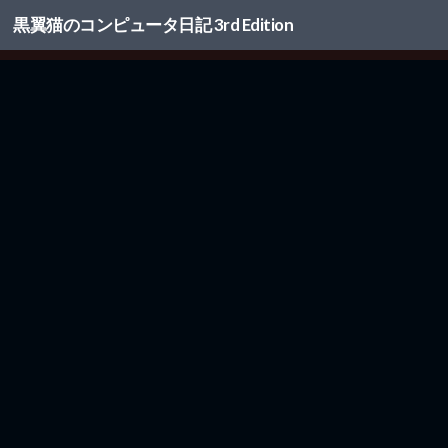
黒翼猫のコンピュータ日記 3rd Edition
コンテンツへスキップ