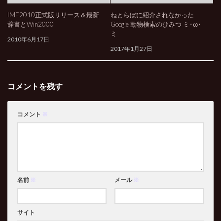
IME2010正式版リリース＆最新
ねとらぼに紹介されなかった
辞書とWin2000
Google 動物検索のひみつ ミ･ω･
ミ
2010年6月17日
2017年1月27日
コメントを残す
コメント
※
名前
※
メール
※
サイト