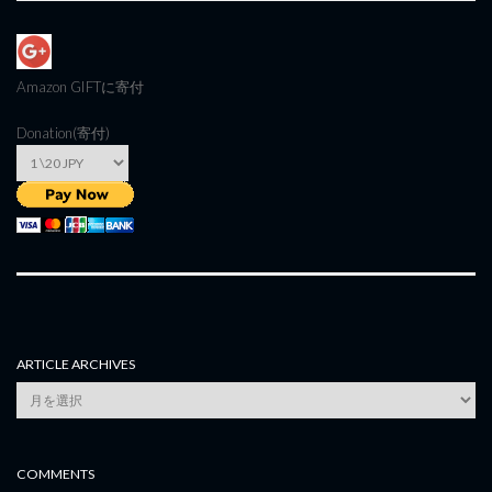
Amazon GIFT
に寄付
Donation(寄付)
ARTICLE ARCHIVES
Article
Archives
COMMENTS