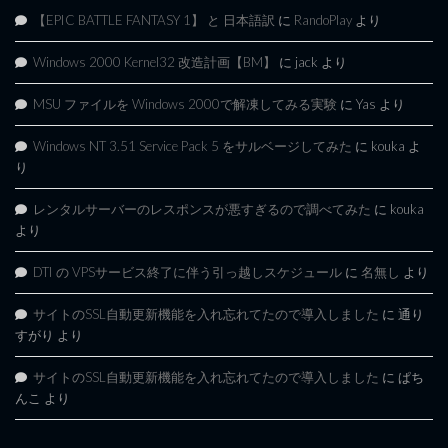
【EPIC BATTLE FANTASY 1】 と 日本語訳
に
RandoPlay
より
Windows 2000 Kernel32 改造計画【BM】
に
jack
より
MSU ファイルを Windows 2000で解凍してみる実験
に
Yas
より
Windows NT 3.51 Service Pack 5 をサルベージしてみた
に
kouka
よ
り
レンタルサーバーのレスポンスが悪すぎるので調べてみた
に
kouka
より
DTI の VPSサービス終了に伴う引っ越しスケジュール
に
名無し
より
サイトのSSL自動更新機能を入れ忘れてたので導入しました
に
通り
すがり
より
サイトのSSL自動更新機能を入れ忘れてたので導入しました
に
ぱち
んこ
より