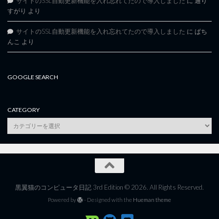
サイトのSSL自動更新機能を入れ忘れてたので導入しました
に
通り
すがり
より
サイトのSSL自動更新機能を入れ忘れてたので導入しました
に
ぱち
んこ
より
GOOGLE SEARCH
CATEGORY
category
黒翼猫のコンピュータ日記 3rd Edition © 2026. All Rights Reserved.
Powered by
- Designed with the
Hueman theme