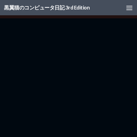
黒翼猫のコンピュータ日記 3rd Edition
コンテンツへスキップ