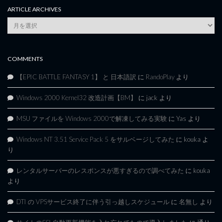
ARTICLE ARCHIVES
Article
Archives
COMMENTS
【EPIC BATTLE FANTASY 1】 と 日本語訳
に
RandoPlay
より
Windows 2000 Kernel32 改造計画【BM】
に
jack
より
MSU ファイルを Windows 2000で解凍してみる実験
に
Yas
より
Windows NT 3.51 Service Pack 5 をサルベージしてみた
に
kouka
よ
り
レンタルサーバーのレスポンスが悪すぎるので調べてみた
に
kouka
より
DTI の VPSサービス終了に伴う引っ越しスケジュール
に
名無し
より