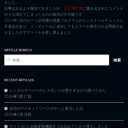
ました。
記事はおおよそ復旧できましたが、
2023年7月
に書き込まれたコメント
のうち消えてしまったものの復旧が不可能です
2023年5月のルート証明書の更新プログラムのインストールチェックに
不具合があり、インストールに成功してもエラーが表示される問題があ
りましたのでファイルを差し替えました
ARTICLE SEARCH
検
索:
RECENT ARTICLES
レンタルサーバーのレスポンスが悪すぎるので調べてみた
2026年3月17日
自宅のIPv4ネットワークがやっと復活した話
2026年2月28日
サイトのSSL自動更新機能を入れ忘れてたので導入しました