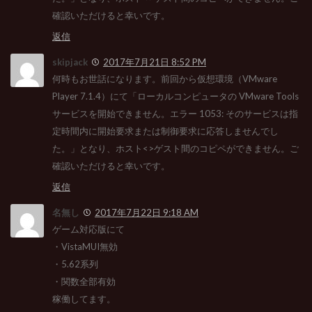
確認いただけると幸いです。
返信
skipjack
2017年7月21日 8:52 PM
何時もお世話になります。前回から仮想環境（VMware
Player 7.1.4）にて「ローカルコンピュータの VMware Tools
サービスを開始できません。エラー 1053: そのサービスは指
定時間内に開始要求または制御要求に応答しませんでし
た。」となり、ホスト<>ゲスト間のコピペができません。ご
確認いただけると幸いです。
返信
名無し
2017年7月22日 9:18 AM
ゲーム対応版にて
・VistaMUI無効
・5.62系列
・関数全部有効
稼働してます。