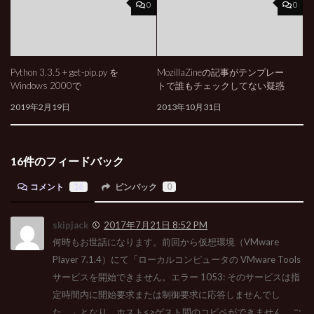
0
0
Python 3.3.5 + get-pip.py を
MozillaZineの記事がテンプレー
Windows 2000で
トで誰もチェックしてない疑惑
2019年2月19日
2013年10月31日
16件のフィードバック
コメント
16
ピンバック
0
skipjack
2017年7月21日 8:52 PM
何時もお世話になります。前回から仮想環境（VMware
Player 7.1.4）にて「ローカルコンピュータの VMware Tools
サービスを開始できません。エラー 1053: そのサービスは指
定時間内に開始要求または制御要求に応答しませんでし
た。」となり、ホスト<>ゲスト間のコピペができません。ご