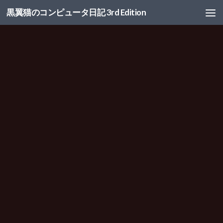
黒翼猫のコンピュータ日記 3rd Edition
コンテンツへスキップ