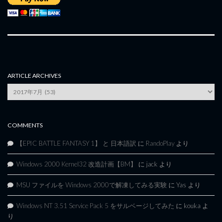
ARTICLE ARCHIVES
Article
Archives
COMMENTS
【EPIC BATTLE FANTASY 1】 と 日本語訳
に
RandoPlay
より
Windows 2000 Kernel32 改造計画【BM】
に
jack
より
MSU ファイルを Windows 2000で解凍してみる実験
に
Yas
より
Windows NT 3.51 Service Pack 5 をサルベージしてみた
に
kouka
よ
り