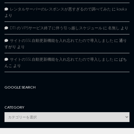
レンタルサーバーのレスポンスが悪すぎるので調べてみた
に
kouka
より
DTI の VPSサービス終了に伴う引っ越しスケジュール
に
名無し
より
サイトのSSL自動更新機能を入れ忘れてたので導入しました
に
通り
すがり
より
サイトのSSL自動更新機能を入れ忘れてたので導入しました
に
ぱち
んこ
より
GOOGLE SEARCH
CATEGORY
category