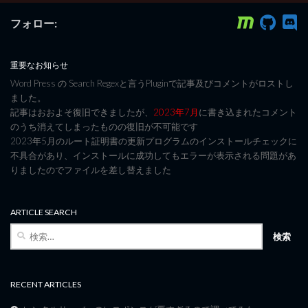
フォロー:
重要なお知らせ
Word Press の Search Regexと言うPluginで記事及びコメントがロストし
ました。
記事はおおよそ復旧できましたが、
2023年7月
に書き込まれたコメント
のうち消えてしまったものの復旧が不可能です
2023年5月のルート証明書の更新プログラムのインストールチェックに
不具合があり、インストールに成功してもエラーが表示される問題があ
りましたのでファイルを差し替えました
ARTICLE SEARCH
検
索:
RECENT ARTICLES