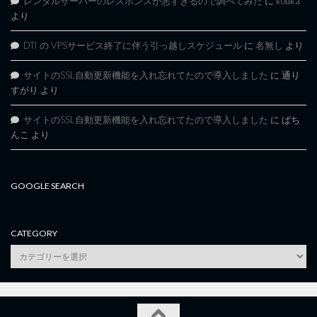
レンタルサーバーのレスポンスが悪すぎるので調べてみた
に
kouka
より
DTI の VPSサービス終了に伴う引っ越しスケジュール
に
名無し
より
サイトのSSL自動更新機能を入れ忘れてたので導入しました
に
通り
すがり
より
サイトのSSL自動更新機能を入れ忘れてたので導入しました
に
ぱち
んこ
より
GOOGLE SEARCH
CATEGORY
category