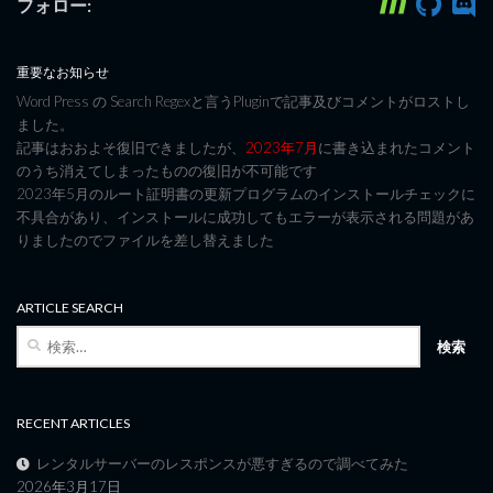
フォロー:
重要なお知らせ
Word Press の Search Regexと言うPluginで記事及びコメントがロストし
ました。
記事はおおよそ復旧できましたが、
2023年7月
に書き込まれたコメント
のうち消えてしまったものの復旧が不可能です
2023年5月のルート証明書の更新プログラムのインストールチェックに
不具合があり、インストールに成功してもエラーが表示される問題があ
りましたのでファイルを差し替えました
ARTICLE SEARCH
検
索:
RECENT ARTICLES
レンタルサーバーのレスポンスが悪すぎるので調べてみた
2026年3月17日