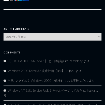
ARTICLE ARCHIVES
Article
Archives
COMMENTS
【EPIC BATTLE FANTASY 1】 と 日本語訳
に
RandoPlay
より
Windows 2000 Kernel32 改造計画【BM】
に
jack
より
MSU ファイルを Windows 2000で解凍してみる実験
に
Yas
より
Windows NT 3.51 Service Pack 5 をサルベージしてみた
に
kouka
よ
り