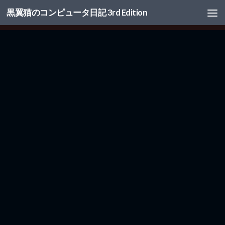
黒翼猫のコンピュータ日記 3rd Edition
コンテンツへスキップ