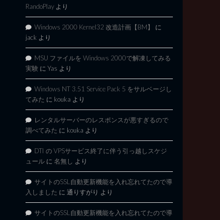
RandoPlay
より
Windows 2000 Kernel32 改造計画【BM】
に
jack
より
MSU ファイルを Windows 2000で解凍してみる
実験
に
Yas
より
Windows NT 3.51 Service Pack 5 をサルベージし
てみた
に
kouka
より
レンタルサーバーのレスポンスが悪すぎるので
調べてみた
に
kouka
より
DTI の VPSサービス終了に伴う引っ越しスケジ
ュール
に
名無し
より
サイトのSSL自動更新機能を入れ忘れてたので導
入しました
に
通りすがり
より
サイトのSSL自動更新機能を入れ忘れてたので導