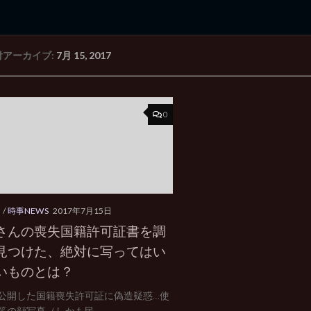
付アーカイブ:
7月 15, 2017
rd Edition
Windows 2000 tunes up blog
0
タ
/
時事NEWS
2017年7月15日
さんの喪失国籍許可証書を調
見つけた、絶対に写ってはい
いものとは？
公開した国籍喪失許可証に偽造疑惑…使
筈の顔写真（しかも民...