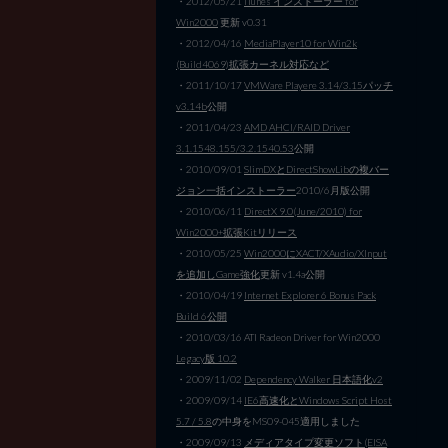
・2012/05/21
iTunes インストーラー for
Win2000
更新 v0.31
・2012/04/16
MediaPlayer10 for Win2k
(Build4069)拡張カーネル対応など
・2011/10/17
VMWare Playere 3.14/3.15パッチ
v3.14b
公開
・2011/04/23
AMD AHCI/RAID Driver
3.1.1548.155/3.2.1540.53
公開
・2010/09/01
SlimDXとDirectShowLibの複バー
ジョン一括インストーラー
2010/6月版公開
・2010/06/11
DirectX 9.0(June/2010) for
Win2000+拡張Kitリリース
・2010/05/25
Win2000にXACT/XAudio/XInput
を追加しGame強化
更新 v1.4a公開
・2010/04/19
Internet Explorer 6 Bonus Pack
Build 6公開
・2010/03/16 ATI Radeon Driver for Win2000
Legacy版 10.2
・2009/11/02
Dependency Walker 日本語化v2
・2009/09/14
IE6高速化とWindows Script Host
5.7 / 5.8
の中身をMS09-045適用しました
・2009/09/13
メディアタイプ変更ソフト(EISA