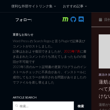
便利な外部サイトリンク集
おすすめ記事
コンテンツへスキップ
フォロー:
日
黒翼猫のコンピュータ日記 3
重要なお知らせ
Word Press の Search Regexと言うPluginで記事及び
コメントがロストしました。
記事はおおよそ復旧できましたが、
2023年7月
に書
き込まれたコメントのうち消えてしまったものの復
旧が不可能です
2023年5月のルート証明書の更新プログラムのイン
ストールチェックに不具合があり、インストールに
政治ネ
成功してもエラーが表示される問題がありましたの
蓮舫
でファイルを差し替えました
べて
けな
ARTICLE SEARCH
検
蓮舫が
索:
えない