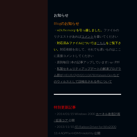
お知らせ
Blogのお知らせ
・
w2k.flxsrv.org を引っ越しました。
ファイルの
リクエストがあれば
コメント
を書いてください
・
対応済みファイルについては
こちら
をご覧下さ
い。
対応依頼を出して、それでも遅いものはここ
に直接コメントしてください
・原則毎日1本の記事アップしています|･ω･)ﾁﾗﾘ
・
私製セキュリティアップデートの解凍プログラ
ム群が HEUR/QVM20.1.0A7B.Malware.Gen など
のウィルスとして誤検出される件について
特別更新記事
・2014/01/15 Windows 2000
カーネル改造計画
/ 拡張コア
公開
・2013/11/10
ATI Radeon Driver for Win2000
13.4 AGPFix+HDMI+mobility 公開