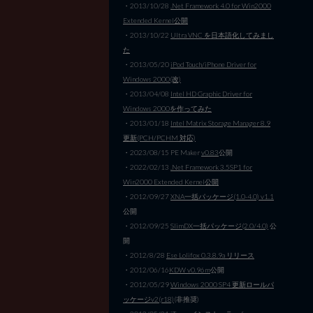
・2013/10/28
.Net Framework 4.0 for Win2000
Extended Kernel公開
・2013/10/22
Ultra VNC を日本語化してみまし
た
・2013/05/20
iPod Touch/iPhone Driver for
Windows 2000(改)
・2013/04/08
Intel HD Graphic Driver for
Windows 2000を作ってみた
・2013/01/18
Intel Matrix Storage Manager 8.9
更新(PCH/PCHM 対応)
・2023/08/15 PE Maker
v0.83
公開
・2022/02/13
.Net Framework 3.5SP1 for
Win2000 Extended Kernel公開
・2012/09/27
XNA一括パッケージ(1.0-4.0) v1.1
公開
・2012/09/25
SlimDX一括パッケージ(2.0/4.0)
公
開
・2012/8/28
Ese Lolifox 0.3.8.9a リリース
・2012/06/16
KDW v0.96m
公開
・2012/05/29
Windows 2000 SP4 更新ロールパ
ッケージv2(r18)
(非推奨)