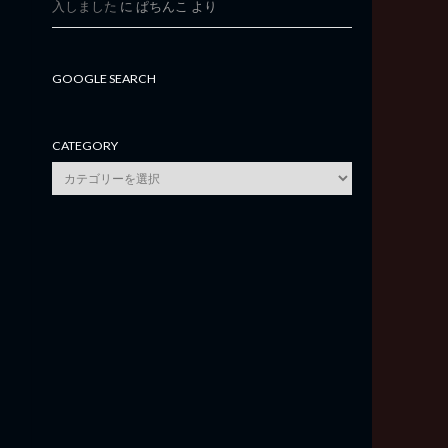
入しました
に
ぱちんこ
より
GOOGLE SEARCH
CATEGORY
category