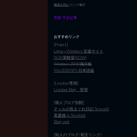
構成を読む)
リンク修正
実験/予定記事
おすすめリンク
[Project]
Legacy Windows 支援サイト
W2K実験室(KDW)
Windows2000掲示板
Win2000SP5 日本語版
[Livedoor専用]
Livedoor Blog 管理
[個人ブログ別館]
ティルの気まぐれ日記 SeasonII
黒翼猫 in Slashdot
Blog spot
[知人のブログ/相互リンク]