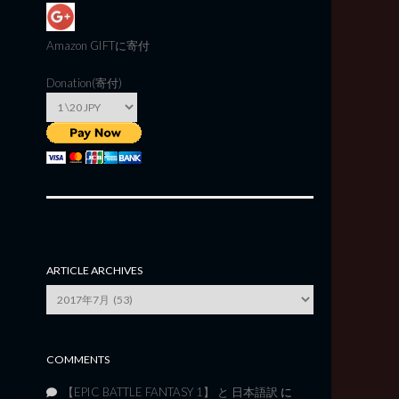
Amazon GIFT
に寄付
Donation(寄付)
ARTICLE ARCHIVES
Article
Archives
COMMENTS
【EPIC BATTLE FANTASY 1】 と 日本語訳
に