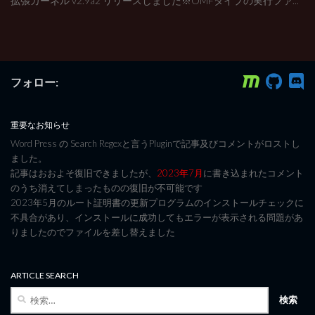
拡張カーネル v2.9a2 リリースしました※OMFタイプの実行ファ...
フォロー:
重要なお知らせ
Word Press の Search Regexと言うPluginで記事及びコメントがロストし
ました。
記事はおおよそ復旧できましたが、
2023年7月
に書き込まれたコメント
のうち消えてしまったものの復旧が不可能です
2023年5月のルート証明書の更新プログラムのインストールチェックに
不具合があり、インストールに成功してもエラーが表示される問題があ
りましたのでファイルを差し替えました
ARTICLE SEARCH
検
索: