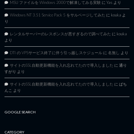
MSU ファイルを Windows 2000で解凍してみる実験
に
Yas
より
Windows NT 3.51 Service Pack 5 をサルベージしてみた
に
kouka
よ
り
レンタルサーバーのレスポンスが悪すぎるので調べてみた
に
kouka
より
DTI の VPSサービス終了に伴う引っ越しスケジュール
に
名無し
より
サイトのSSL自動更新機能を入れ忘れてたので導入しました
に
通り
すがり
より
サイトのSSL自動更新機能を入れ忘れてたので導入しました
に
ぱち
んこ
より
GOOGLE SEARCH
CATEGORY