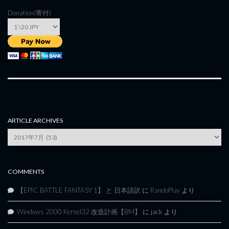
Donation(寄付)
ARTICLE ARCHIVES
Article
Archives
COMMENTS
【EPIC BATTLE FANTASY 1】 と 日本語訳
に
RandoPlay
より
Windows 2000 Kernel32 改造計画【BM】
に
jack
より