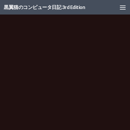
黒翼猫のコンピュータ日記 3rd Edition
コンテンツへスキップ