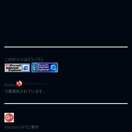
このサイトはIE5.x/IE6
Firefox
で最適化されています。
Amazon GIFT
に寄付