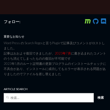
フォロー:
重要なお知らせ
Word Press の Search Regexと言うPluginで記事及びコメントがロストし
ました。
記事はおおよそ復旧できましたが、
2023年7月
に書き込まれたコメント
のうち消えてしまったものの復旧が不可能です
2023年5月のルート証明書の更新プログラムのインストールチェックに
不具合があり、インストールに成功してもエラーが表示される問題があ
りましたのでファイルを差し替えました
ARTICLE SEARCH
検
索: