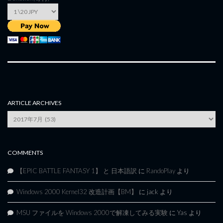
ARTICLE ARCHIVES
Article
Archives
COMMENTS
【EPIC BATTLE FANTASY 1】 と 日本語訳
に
RandoPlay
より
Windows 2000 Kernel32 改造計画【BM】
に
jack
より
MSU ファイルを Windows 2000で解凍してみる実験
に
Yas
より