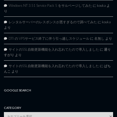
Windows NT 3.51 Service Pack 5 をサルベージしてみた
に
kouka
よ
り
レンタルサーバーのレスポンスが悪すぎるので調べてみた
に
kouka
より
DTI の VPSサービス終了に伴う引っ越しスケジュール
に
名無し
より
サイトのSSL自動更新機能を入れ忘れてたので導入しました
に
通り
すがり
より
サイトのSSL自動更新機能を入れ忘れてたので導入しました
に
ぱち
んこ
より
GOOGLE SEARCH
CATEGORY
category