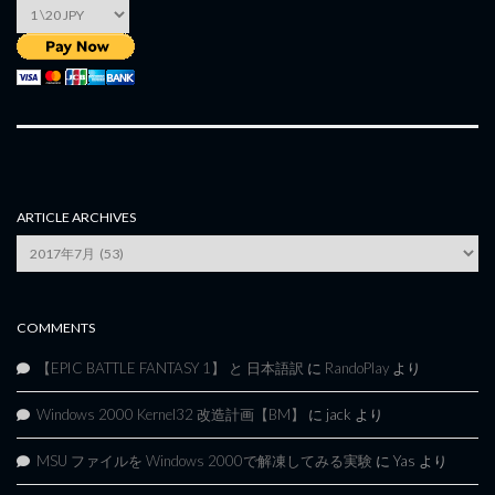
ARTICLE ARCHIVES
Article
Archives
COMMENTS
【EPIC BATTLE FANTASY 1】 と 日本語訳
に
RandoPlay
より
Windows 2000 Kernel32 改造計画【BM】
に
jack
より
MSU ファイルを Windows 2000で解凍してみる実験
に
Yas
より