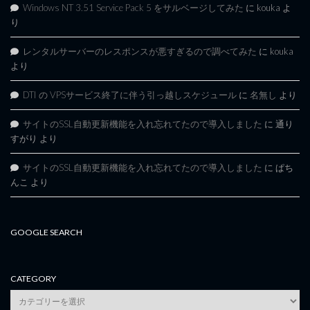
Windows NT 3.51 Service Pack 5 をサルベージしてみた
に
kouka
よ
り
レンタルサーバーのレスポンスが悪すぎるので調べてみた
に
kouka
より
DTI の VPSサービス終了に伴う引っ越しスケジュール
に
名無し
より
サイトのSSL自動更新機能を入れ忘れてたので導入しました
に
通り
すがり
より
サイトのSSL自動更新機能を入れ忘れてたので導入しました
に
ぱち
んこ
より
GOOGLE SEARCH
CATEGORY
category