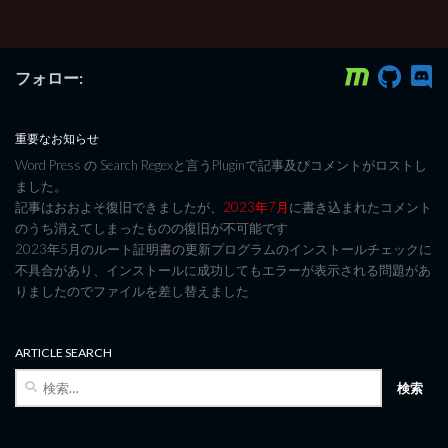
フォロー:
重要なお知らせ
Word Press の Search Regexと言うPluginで記事及びコメントがロストし
ました。
記事はおおよそ復旧できましたが、
2023年7月
に書き込まれたコメント
のうち消えてしまったものの復旧が不可能です
2023年5月のルート証明書の更新プログラムのインストールチェックに
不具合があり、インストールに成功してもエラーが表示される問題があ
りましたのでファイルを差し替えました
ARTICLE SEARCH
検
索: