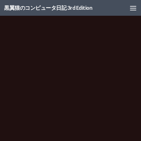
黒翼猫のコンピュータ日記 3rd Edition
コンテンツへスキップ