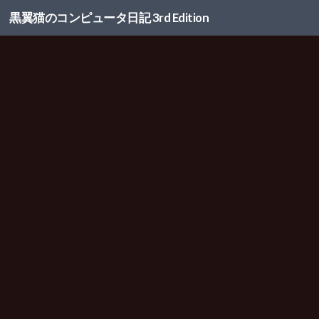
黒翼猫のコンピュータ日記 3rd Edition
コンテンツへスキップ