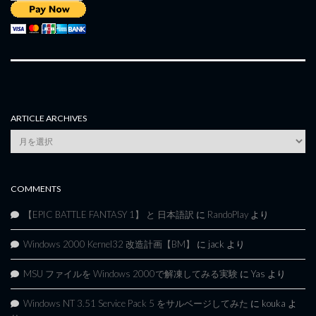
ARTICLE ARCHIVES
Article
Archives
COMMENTS
【EPIC BATTLE FANTASY 1】 と 日本語訳
に
RandoPlay
より
Windows 2000 Kernel32 改造計画【BM】
に
jack
より
MSU ファイルを Windows 2000で解凍してみる実験
に
Yas
より
Windows NT 3.51 Service Pack 5 をサルベージしてみた
に
kouka
よ