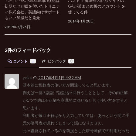
NuAns NEO[Reloaded]の誤記は
パズドラ 魔法石の詐欺サイトの
初期だけと嘘を付いたトリニテ
GAが某まとめ板のアカウントを
ィ株式会社、英語向けサポート
使ってる件
もいい加減だと発覚
2014年1月28日
2017年9月25日
2件のフィードバック
コメント
2
ピンバック
0
yoka
2017年4月1日 4:32 AM
基本的に乱数表の使い方が間違ってると思います。
例えば一度の認証で認証を5回行うこととして、その内正解
が1つで他は不正解を意識的に混ぜると言う使い方をすると
思います。
利用者が毎回正解ばかり入力していては、あっという間に手
元の暗号表が漏れてしまって話になりません。
元々盗聴されているのを前提とした暗号通信での利用だった