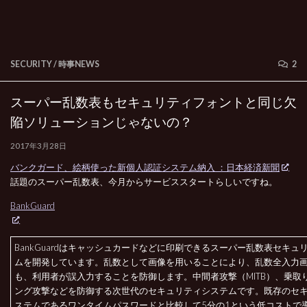
SECURITY
/
時事NEWS
2
スーパー乱数表もセキュリティフォントと同じ欠
陥ソリューションじゃないの？
2017年3月28日
バンクガード、絵柄使った新個人認証システム納入 ：日本経済新聞
話題のスーパー乱数表、今月からサービススタートらしいですね。
BankGuard
BankGuardはキャッシュカードなどに印刷できるスーパー乱数表セキュ
ムを開発しています。乱数として画像を用いることにより、乱数全入力
も、利用者が誤入力することを防御します。中間者攻撃（MITB）、乗取
ング攻撃などを防御する次世代のセキュリティシステムです。既存のセ
ステムであるワンタイムパスワードと比較して5分の1という低コストで