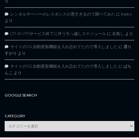
り
レンタルサーバーのレスポンスが悪すぎるので調べてみた
に
kouka
より
DTI の VPSサービス終了に伴う引っ越しスケジュール
に
名無し
より
サイトのSSL自動更新機能を入れ忘れてたので導入しました
に
通り
すがり
より
サイトのSSL自動更新機能を入れ忘れてたので導入しました
に
ぱち
んこ
より
GOOGLE SEARCH
CATEGORY
category