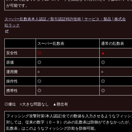
が可能です。
スーパー乱数表本人認証／取引認証特許技術 | サービス・製品 | 株式会
社ラック
スーパー乱数表
通常の乱数表
安全性
◎
▲
原価
◎
◎
運用費
○
○
操作性
◎
◎
携帯性
◎
◎
◎優位 ○大きな問題なし ▲懸念有
フィッシング攻撃対策(本人認証)全ての数値を入力させるようなフィッシ
対しては、従来の数字（０～９）のみの乱数表は防御ができなかったが
乱数表」はこのようなフィッシング詐欺を防御可能。