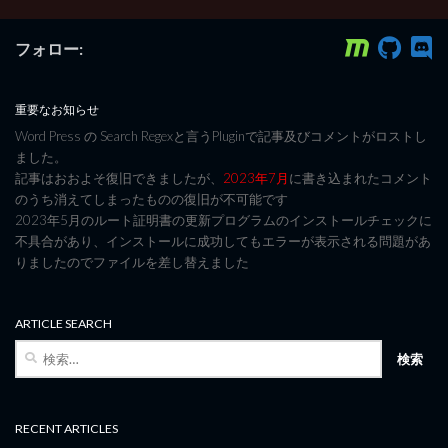
フォロー:
重要なお知らせ
Word Press の Search Regexと言うPluginで記事及びコメントがロストし
ました。
記事はおおよそ復旧できましたが、
2023年7月
に書き込まれたコメント
のうち消えてしまったものの復旧が不可能です
2023年5月のルート証明書の更新プログラムのインストールチェックに
不具合があり、インストールに成功してもエラーが表示される問題があ
りましたのでファイルを差し替えました
ARTICLE SEARCH
検
索:
RECENT ARTICLES