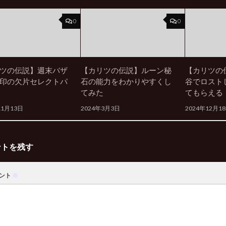
0
0
ツの伝説】週末バザ
【カリツの伝説】ルーン秘
【カリツの
印の欠片セレクトパ
石の能力をわかりやすくし
谷でロスト
てみた
てもらえる
11月13日
2024年3月3日
2024年12月1
ントを残す
ント
※