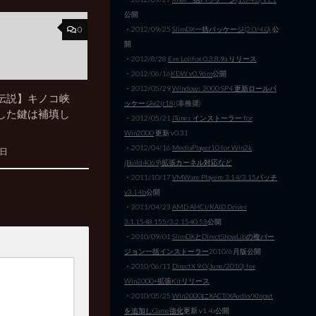
公開
0
・2012/09/25
SlimDX一括パッケージ(2.0/4.0)
公
開
・2012/8/28
Ese Lolifox 0.3.8.9a リリース
・2012/06/16
KDW v0.96m
公開
・2012/05/29
Windows 2000 SP4 更新ロールパ
伝説】キノコ峡
ッケージv2(r18)
(非推奨)
した鍵は補填し
・2012/05/21
iTunes インストーラー for
Win2000
更新 v0.31
・2012/04/16
MediaPlayer10 for Win2k
8日
(Build4069)拡張カーネル対応など
・2011/10/17
VMWare Playere 3.14/3.15パッチ
v3.14b
公開
・2011/04/23
AMD AHCI/RAID Driver
3.1.1548.155/3.2.1540.53
公開
・2010/09/01
SlimDXとDirectShowLibの複バー
ジョン一括インストーラー
2010/6月版公開
・2010/06/11
DirectX 9.0(June/2010) for
Win2000+拡張Kitリリース
・2010/05/25
Win2000にXACT/XAudio/XInput
を追加しGame強化
更新 v1.4a公開