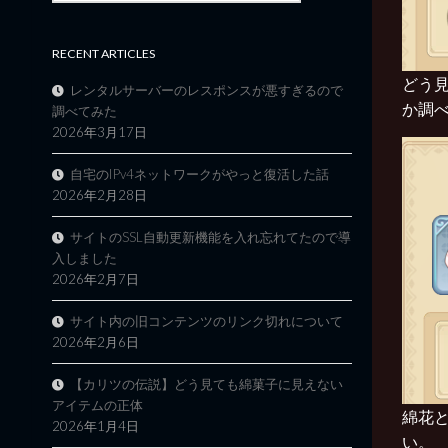
RECENT ARTICLES
どう
レンタルサーバーのレスポンスが悪すぎるので
か調
調べてみた
2026年3月17日
自宅のIPv4ネットワークがやっと復活した話
2026年2月28日
サイトのSSL自動更新機能を入れ忘れてたので導
入しました
2026年2月7日
サイト内の旧コンテンツのリンク切れについて
2026年2月6日
【カリツの伝説】どう見ても綿菓子に見えない
アイテムの正体
綿花
2026年1月4日
い。