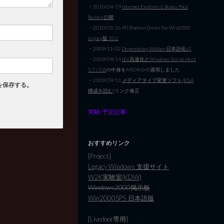
・2010/04/19
Internet Explorer 6 Bonus Pack
Build 6公開
・2010/03/16 ATI Radeon Driver for Win2000
Legacy版 10.2
・2009/11/02
Dependency Walker 日本語化v2
・2009/09/14
IE6高速化とWindows Script Host
5.7 / 5.8
の中身をMS09-045適用しました
・2009/09/13
メディアタイプ変更ソフト(EISA
を保存する。
構成を読む)
リンク修正
実験/予定記事
おすすめリンク
[Project]
Legacy Windows 支援サイト
W2K実験室(KDW)
Windows2000掲示板
Win2000SP5 日本語版
[Livedoor専用]