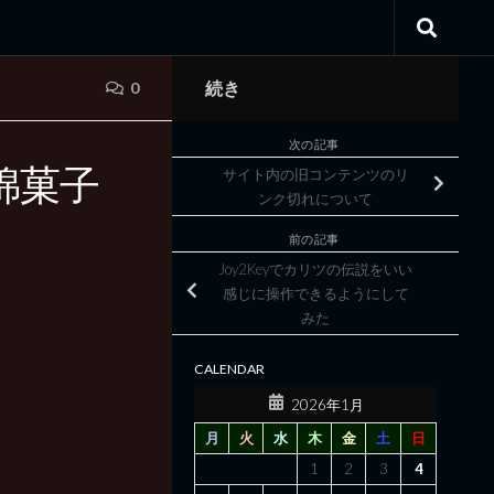
続き
0
次の記事
綿菓子
サイト内の旧コンテンツのリ
ンク切れについて
前の記事
Joy2Keyでカリツの伝説をいい
感じに操作できるようにして
みた
CALENDAR
2026年1月
月
火
水
木
金
土
日
1
2
3
4