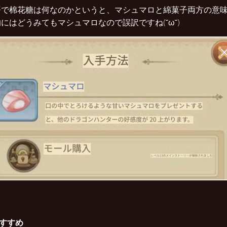
語で棉花糖は何なのかというと、マシュマロと綿菓子両方の意
にはどうみてもマシュマロなので誤訳ですね(˘ω˘)
すすめ