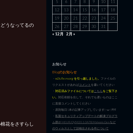
5
6
7
8
9
10
11
12
13
14
15
16
17
18
19
20
21
22
23
24
25
はどうなってるの
26
27
28
29
30
31
« 12月
2月 »
お知らせ
Blogのお知らせ
・
w2k.flxsrv.org を引っ越しました。
ファイルの
リクエストがあれば
コメント
を書いてください
・
対応済みファイルについては
こちら
をご覧下さ
い。
対応依頼を出して、それでも遅いものはここ
に直接コメントしてください
・原則毎日1本の記事アップしています|･ω･)ﾁﾗﾘ
・
私製セキュリティアップデートの解凍プログラ
ム群が HEUR/QVM20.1.0A7B.Malware.Gen など
の棉花をさすらし
のウィルスとして誤検出される件について