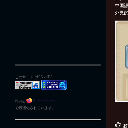
中国
外見的
このサイトはIE5.x/IE6
Firefox
で最適化されています。
お