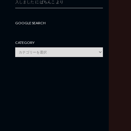
入しました
に
ぱちんこ
より
GOOGLE SEARCH
CATEGORY
category