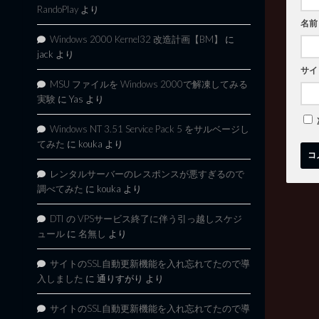
RandoPlay
より
名前
Windows 2000 Kernel32 改造計画【BM】
に
jack
より
サイ
MSU ファイルを Windows 2000で解凍してみる
実験
に
Yas
より
Windows NT 3.51 Service Pack 5 をサルベージし
てみた
に
kouka
より
レンタルサーバーのレスポンスが悪すぎるので
調べてみた
に
kouka
より
DTI の VPSサービス終了に伴う引っ越しスケジ
ュール
に
名無し
より
サイトのSSL自動更新機能を入れ忘れてたので導
入しました
に
通りすがり
より
サイトのSSL自動更新機能を入れ忘れてたので導