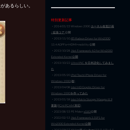
味があるらしい。
特別更新記事
・2014/01/15 Windows 2000
カーネル改造計画
/ 拡張コア
公開
・2013/11/10
ATI Radeon Driver for Win2000
13.4 AGPFix+HDMI+mobility 公開
・2013/10/28
.Net Framework 4.0 for Win2000
Extended Kernel公開
・2013/10/22
Ultra VNC を日本語化してみまし
た
・2013/05/20
iPod Touch/iPhone Driver for
Windows 2000(改)
・2013/04/08
Intel HD Graphic Driver for
Windows 2000を作ってみた
・2013/01/18
Intel Matrix Storage Manager 8.9
更新(PCH/PCHM 対応)
・2023/08/15 PE Maker
v0.83
公開
・2022/02/13
.Net Framework 3.5SP1 for
Win2000 Extended Kernel公開
・2012/09/27
XNA一括パッケージ(1.0-4.0) v1.1