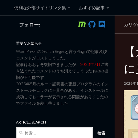
便利な外部サイトリンク集
おすすめ記事
コンテンツへスキップ
フォロー:
カリツ
黒翼猫のコンピュータ日記 3
重要なお知らせ
【
Word Press の Search Regexと言うPluginで記事及び
コメントがロストしました。
に
記事はおおよそ復旧できましたが、
2023年7月
に書
き込まれたコメントのうち消えてしまったものの復
旧が不可能です
2026年
2023年5月のルート証明書の更新プログラムのイン
ストールチェックに不具合があり、インストールに
成功してもエラーが表示される問題がありましたの
でファイルを差し替えました
ARTICLE SEARCH
検
索: