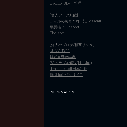
Livedoor Blog 管理
[個人ブログ別館]
ティルの気まぐれ日記 SeasonII
黒翼猫 in Slashdot
Blog spot
[知人のブログ/相互リンク]
KUMA TYPE
煤式自動連結器
PCトラブル解決(NetKing)
dim's Freesoft日本語化
脳脂肪のパクリメモ
INFORMATION