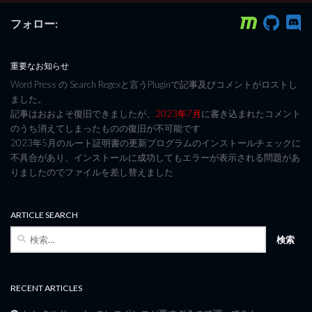
フォロー:
重要なお知らせ
Word Press の Search Regexと言うPluginで記事及びコメントがロストし
ました。
記事はおおよそ復旧できましたが、
2023年7月
に書き込まれたコメント
のうち消えてしまったものの復旧が不可能です
2023年5月のルート証明書の更新プログラムのインストールチェックに
不具合があり、インストールに成功してもエラーが表示される問題があ
りましたのでファイルを差し替えました
ARTICLE SEARCH
検
索:
RECENT ARTICLES