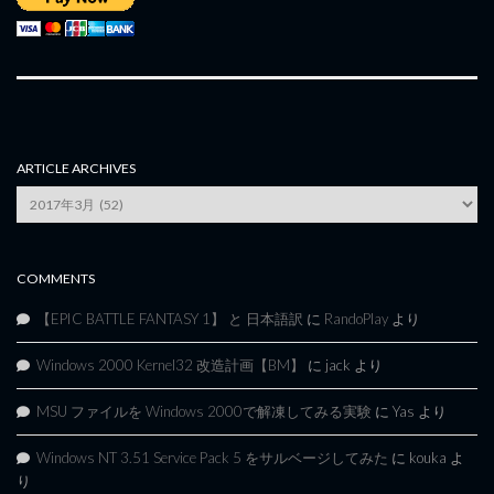
ARTICLE ARCHIVES
Article
Archives
COMMENTS
【EPIC BATTLE FANTASY 1】 と 日本語訳
に
RandoPlay
より
Windows 2000 Kernel32 改造計画【BM】
に
jack
より
MSU ファイルを Windows 2000で解凍してみる実験
に
Yas
より
Windows NT 3.51 Service Pack 5 をサルベージしてみた
に
kouka
よ
り