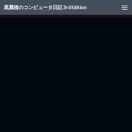
黒翼猫のコンピュータ日記 3rd Edition
コンテンツへスキップ