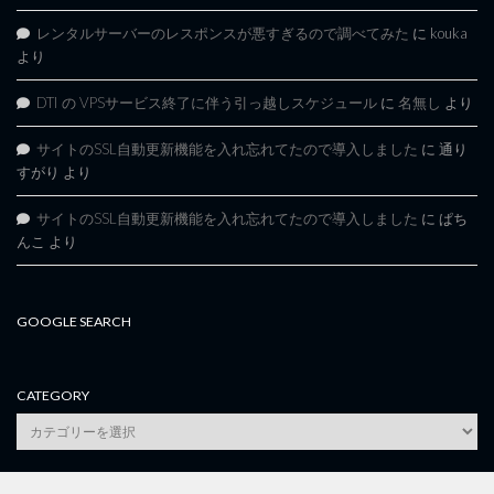
レンタルサーバーのレスポンスが悪すぎるので調べてみた
に
kouka
より
DTI の VPSサービス終了に伴う引っ越しスケジュール
に
名無し
より
サイトのSSL自動更新機能を入れ忘れてたので導入しました
に
通り
すがり
より
サイトのSSL自動更新機能を入れ忘れてたので導入しました
に
ぱち
んこ
より
GOOGLE SEARCH
CATEGORY
category