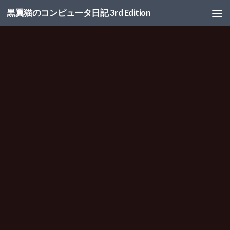
黒翼猫のコンピュータ日記 3rd Edition
コンテンツへスキップ