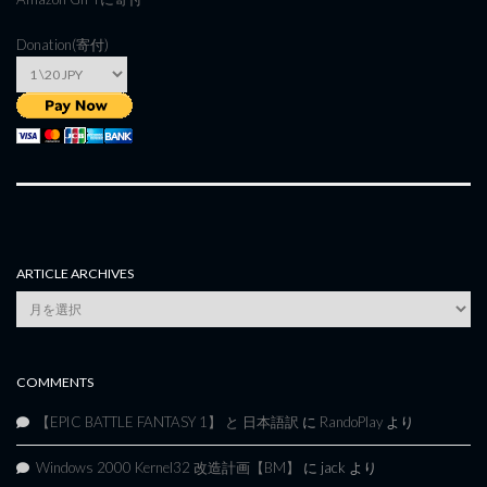
Donation(寄付)
ARTICLE ARCHIVES
Article
Archives
COMMENTS
【EPIC BATTLE FANTASY 1】 と 日本語訳
に
RandoPlay
より
Windows 2000 Kernel32 改造計画【BM】
に
jack
より