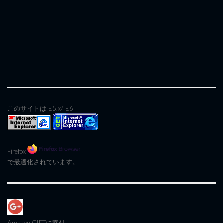
このサイトはIE5.x/IE6
Firefox
で最適化されています。
Amazon GIFT
に寄付