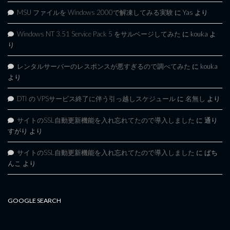
MSU ファイルを Windows 2000で解凍してみる実験
に
Yas
より
Windows NT 3.51 Service Pack 5 をサルベージしてみた
に
kouka
よ
り
レンタルサーバーのレスポンスが悪すぎるので調べてみた
に
kouka
より
DTI の VPSサービス終了に伴う引っ越しスケジュール
に
名無し
より
サイトのSSL自動更新機能を入れ忘れてたので導入しました
に
通り
すがり
より
サイトのSSL自動更新機能を入れ忘れてたので導入しました
に
ぱち
んこ
より
GOOGLE SEARCH