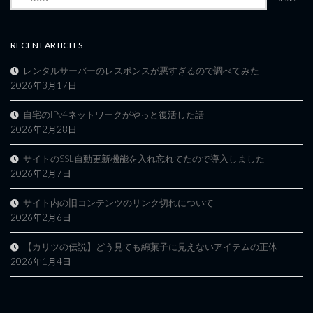
索:
RECENT ARTICLES
レンタルサーバーのレスポンスが悪すぎるので調べてみた
2026年3月17日
自宅のIPv4ネットワークがやっと復活した話
2026年2月28日
サイトのSSL自動更新機能を入れ忘れてたので導入しました
2026年2月7日
サイト内の旧コンテンツのリンク切れについて
2026年2月6日
【カリツの伝説】どう見ても綿菓子に見えないアイテムの正体
2026年1月4日