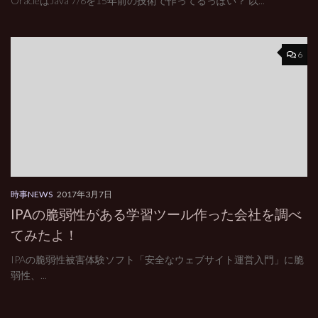
OracleはJava 7/8を15年前の技術で作ってるっぽい？ 以...
6
時事NEWS
2017年3月7日
IPAの脆弱性がある学習ツール作った会社を調べ
てみたよ！
IPAの脆弱性被害体験ソフト「安全なウェブサイト運営入門」に脆
弱性、...