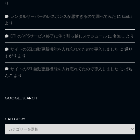
り
レンタルサーバーのレスポンスが悪すぎるので調べてみた
に
kouka
より
DTI の VPSサービス終了に伴う引っ越しスケジュール
に
名無し
より
サイトのSSL自動更新機能を入れ忘れてたので導入しました
に
通り
すがり
より
サイトのSSL自動更新機能を入れ忘れてたので導入しました
に
ぱち
んこ
より
GOOGLE SEARCH
CATEGORY
category