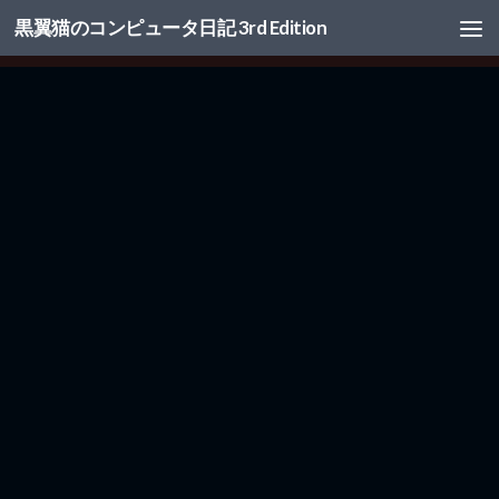
黒翼猫のコンピュータ日記 3rd Edition
コンテンツへスキップ