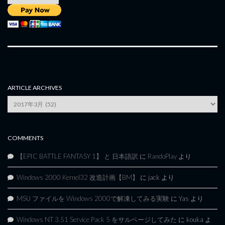
ARTICLE ARCHIVES
Article
Archives
COMMENTS
【EPIC BATTLE FANTASY 1】 と 日本語訳
に
RandoPlay
より
Windows 2000 Kernel32 改造計画【BM】
に
jack
より
MSU ファイルを Windows 2000で解凍してみる実験
に
Yas
より
Windows NT 3.51 Service Pack 5 をサルベージしてみた
に
kouka
よ