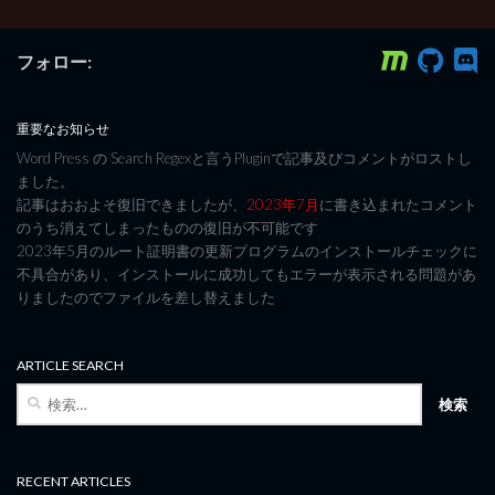
フォロー:
重要なお知らせ
Word Press の Search Regexと言うPluginで記事及びコメントがロストし
ました。
記事はおおよそ復旧できましたが、
2023年7月
に書き込まれたコメント
のうち消えてしまったものの復旧が不可能です
2023年5月のルート証明書の更新プログラムのインストールチェックに
不具合があり、インストールに成功してもエラーが表示される問題があ
りましたのでファイルを差し替えました
ARTICLE SEARCH
検
索:
RECENT ARTICLES