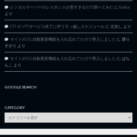
レンタルサーバーのレスポンスが悪すぎるので調べてみた
に
kouka
より
DTI の VPSサービス終了に伴う引っ越しスケジュール
に
名無し
より
サイトのSSL自動更新機能を入れ忘れてたので導入しました
に
通り
すがり
より
サイトのSSL自動更新機能を入れ忘れてたので導入しました
に
ぱち
んこ
より
GOOGLE SEARCH
CATEGORY
category