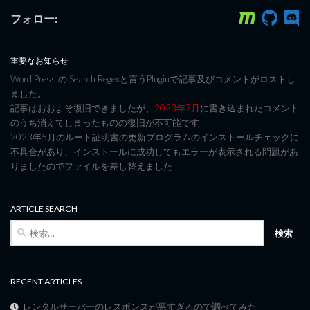
フォロー:
重要なお知らせ
Word Press の Search Regexと言うPluginで記事及びコメントがロストし
ました。
記事はおおよそ復旧できましたが、
2023年7月
に書き込まれたコメント
のうち消えてしまったものの復旧が不可能です
2023年5月のルート証明書の更新プログラムのインストールチェックに
不具合があり、インストールに成功してもエラーが表示される問題があ
りましたのでファイルを差し替えました
ARTICLE SEARCH
検
索:
RECENT ARTICLES
レンタルサーバーのレスポンスが悪すぎるので調べてみた