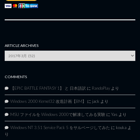
ARTICLE ARCHIVES
Article
Archives
COMMENTS
【EPIC BATTLE FANTASY 1】 と 日本語訳
に
RandoPlay
より
Windows 2000 Kernel32 改造計画【BM】
に
jack
より
MSU ファイルを Windows 2000で解凍してみる実験
に
Yas
より
Windows NT 3.51 Service Pack 5 をサルベージしてみた
に
kouka
よ
り