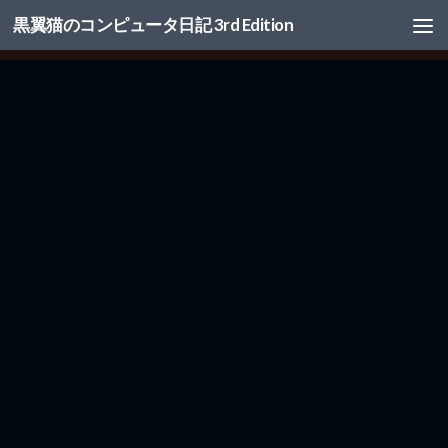
黒翼猫のコンピュータ日記 3rd Edition
コンテンツへスキップ