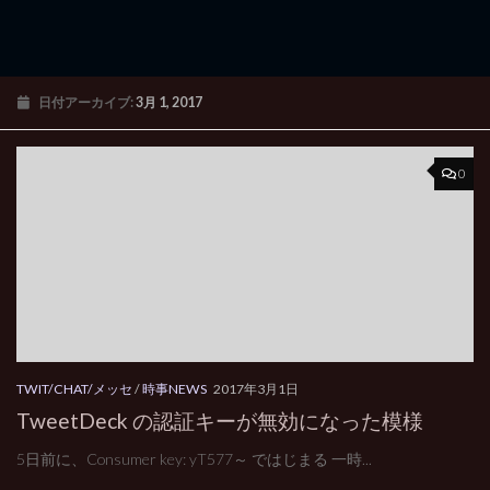
日付アーカイブ:
3月 1, 2017
0
TWIT/CHAT/メッセ
/
時事NEWS
2017年3月1日
TweetDeck の認証キーが無効になった模様
5日前に、Consumer key: yT577～ ではじまる 一時...